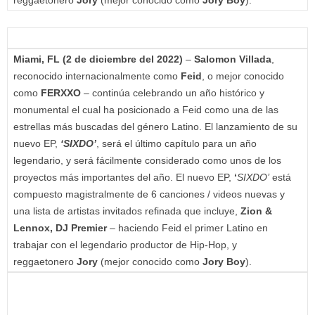
reggaetonero
Jory
(mejor conocido como
Jory Boy
).
Miami, FL
(2 de diciembre del 2022)
–
Salomon Villada
,
reconocido internacionalmente como
Feid
, o mejor conocido
como
FERXXO
– continúa celebrando un año histórico y
monumental el cual ha posicionado a Feid como una de las
estrellas más buscadas del género Latino. El lanzamiento de su
nuevo EP,
‘SIXDO’
, será el último capítulo para un año
legendario, y será fácilmente considerado como unos de los
proyectos más importantes del año. El nuevo EP,
‘
SIXDO’
está
compuesto magistralmente de 6 canciones / videos nuevas y
una lista de artistas invitados refinada que incluye,
Zion &
Lennox, DJ Premier
– haciendo Feid el primer Latino en
trabajar con el legendario productor de Hip-Hop, y
reggaetonero
Jory
(mejor conocido como
Jory Boy
).