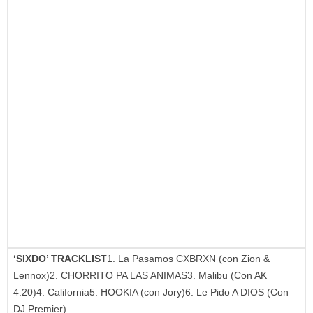
‘SIXDO’ TRACKLIST
1. La Pasamos CXBRXN (con Zion &
Lennox)2. CHORRITO PA LAS ANIMAS3. Malibu (Con AK
4:20)4. California5. HOOKIA (con Jory)6. Le Pido A DIOS (Con
DJ Premier)