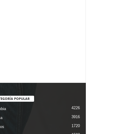
TEGORÍA POPULAR
4226
bia
3916
ca
1720
os