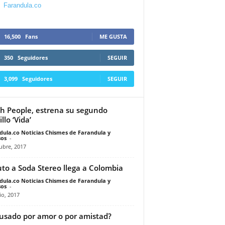
Farandula.co
16,500
Fans
ME GUSTA
350
Seguidores
SEGUIR
3,099
Seguidores
SEGUIR
h People, estrena su segundo
llo ‘Vida’
dula.co Noticias Chismes de Farandula y
os
-
ubre, 2017
uto a Soda Stereo llega a Colombia
dula.co Noticias Chismes de Farandula y
os
-
io, 2017
usado por amor o por amistad?