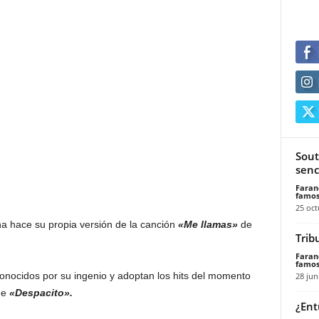
Sout
senci
Faran
famos
25 oct
a hace su propia versión de la canción
«Me llamas»
de
Trib
Faran
famos
conocidos por su ingenio y adoptan los hits del momento
28 jun
ue
«Despacito».
¿Ent