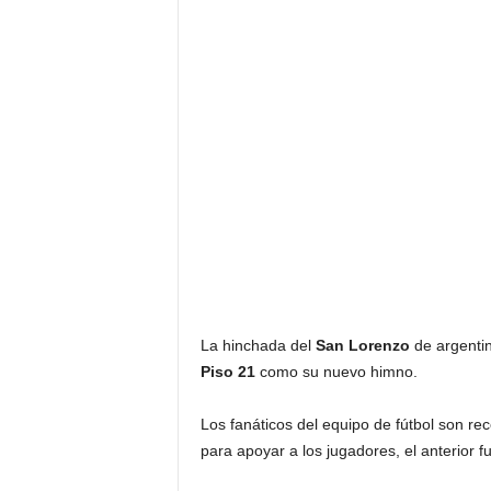
F
a
m
o
s
o
s
La hinchada del
San Lorenzo
de argentin
Piso 21
como su nuevo himno.
Los fanáticos del equipo de fútbol son re
para apoyar a los jugadores, el anterior f