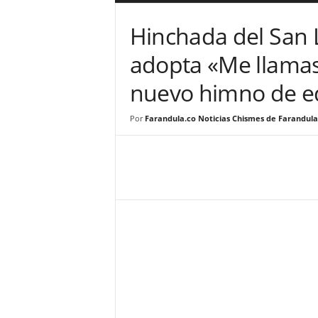
a
r
Hinchada del San 
a
n
adopta «Me llamas
d
u
nuevo himno de e
l
a
Por
Farandula.co Noticias Chismes de Farandula
.
C
O
N
o
t
i
c
i
a
s
d
e