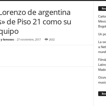
Rec
Lorenzo de argentina
Carlo
» de Piso 21 como su
Méxic
Bogo
quipo
Un po
 y famosos
-
27 noviembre, 2017
2632
La se
a Net
mundi
Film&
Latin
Mado
Ozuna
music
Re