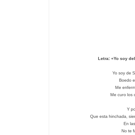
Letra: «Yo soy d
Yo soy de S
Boedo e
Me enferm
Me curo los 
Y p
Que esta hinchada, siem
En la
No te f