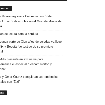
ientes
s Rivera regresa a Colombia con ¡Vida
o! Tour, 2 de octubre en el Movistar Arena de
tá
co de locura para la cordura
gunda parte de Cien años de soledad ya llegó
flix y Bogotá fue testigo de su premiere
al
Arts presenta en exclusiva para
oamérica el especial “Graham Norton y
nna”
 y Omar Courtz conquistan las tendencias
ales con “Zizi”
des