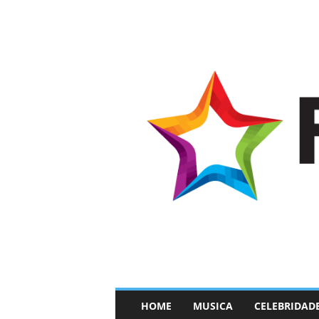
–
HOME
MUSICA
CELEBRIDAD
F