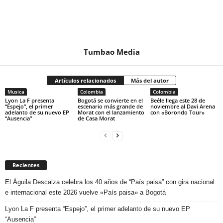
Tumbao Media
Artículos relacionados
Más del autor
Musica
Colombia
Colombia
Lyon La F presenta
Bogotá se convierte en el
Beéle llega este 28 de
“Espejo”, el primer
escenario más grande de
noviembre al Davi Arena
adelanto de su nuevo EP
Morat con el lanzamiento
con «Borondo Tour»
“Ausencia”
de Casa Morat
Recientes
El Águila Descalza celebra los 40 años de “País paisa” con gira nacional
e internacional este 2026 vuelve «País paisa» a Bogotá
Lyon La F presenta “Espejo”, el primer adelanto de su nuevo EP
“Ausencia”