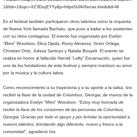
1&fsb=1&xpc=XZ3DxyEYYy&p=https%3A//farras.live&dtd=M
En el festival también participaron otros talentos como la orquesta
de Nueva York llamada Bachatu, que puso a bailar a los asistentes
con su ritmo contagioso. El evento fue organizado por Evelyn
“Mimi” Woodson, Elica Ojeda, Romy Almanza, Victor Ortega,
Christian Ortiz, Julissa Santoyo y Natalie Bouyett. El evento se
realiza en honor al fallecido Harold “Lefty” Encarnación, quien fue
uno de los fundadores de este festival y siempre mantuvo su amor
por la música y la cultura latina.
Como reconocimiento a su trayectoria y a su aporte a la salsa, Izis
recibió la llave de la ciudad de Columbus, Georgia, de manos de la
organizadora Evelyn “Mimi” Woodson.
“Estoy muy honrada de
recibir la llave de los corazones de las personas de Columbus,
Georgia. Gracias por todo el apoyo y por brindar la oportunidad a
nuevos talentos, brindando algo diferente, nuevo y fresco a la
comunidad”,
agradeció Izis.