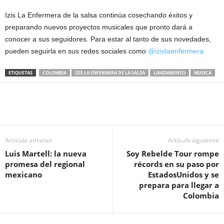
Izis La Enfermera de la salsa continúa cosechando éxitos y
preparando nuevos proyectos musicales que pronto dará a
conocer a sus seguidores. Para estar al tanto de sus novedades,
pueden seguirla en sus redes sociales como
@izislaenfermera.
ETIQUETAS
COLOMBIA
IZIS LA ENFERMERA DE LA SALSA
LANZAMIENTO
MUSICA
Artículo anterior
Artículo siguiente
Luis Martell: la nueva
Soy Rebelde Tour rompe
promesa del regional
récords en su paso por
mexicano
EstadosUnidos y se
prepara para llegar a
Colombia