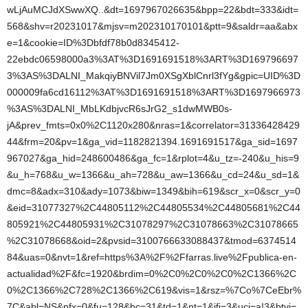
wLjAuMCJdXSwwXQ..&dt=1697967026635&bpp=22&bdt=333&idt=
568&shv=r20231017&mjsv=m202310170101&ptt=9&saldr=aa&abx
e=1&cookie=ID%3Dbfdf78b0d8345412-
22ebdc06598000a3%3AT%3D1691691518%3ART%3D169796697
3%3AS%3DALNI_MakqiyBNVil7Jm0XSgXblCnrl3fYg&gpic=UID%3D
000009fa6cd16112%3AT%3D1691691518%3ART%3D1697966973
%3AS%3DALNI_MbLKdbjvcR6sJrG2_s1dwMWB0s-
jA&prev_fmts=0x0%2C1120x280&nras=1&correlator=31336428429
44&frm=20&pv=1&ga_vid=1182821394.1691691517&ga_sid=1697
967027&ga_hid=248600486&ga_fc=1&rplot=4&u_tz=-240&u_his=9
&u_h=768&u_w=1366&u_ah=728&u_aw=1366&u_cd=24&u_sd=1&
dmc=8&adx=310&ady=1073&biw=1349&bih=619&scr_x=0&scr_y=0
&eid=31077327%2C44805112%2C44805534%2C44805681%2C44
805921%2C44805931%2C31078297%2C31078663%2C31078665
%2C31078668&oid=2&pvsid=3100766633088437&tmod=6374514
84&uas=0&nvt=1&ref=https%3A%2F%2Ffarras.live%2Fpublica-en-
actualidad%2F&fc=1920&brdim=0%2C0%2C0%2C0%2C1366%2C
0%2C1366%2C728%2C1366%2C619&vis=1&rsz=%7Co%7CeEbr%
7C&abl=NS&pfx=0&fu=128&bc=31&td=1&nt=1&ifi=3&uci=a!3&btvi=