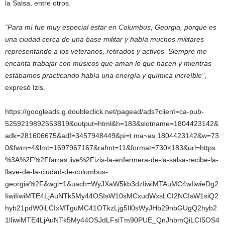
la Salsa, entre otros.
“Para mí fue muy especial estar en Columbus, Georgia, porque es
una ciudad cerca de una base militar y había muchos militares
representando a los veteranos, retirados y activos. Siempre me
encanta trabajar con músicos que aman lo que hacen y mientras
estábamos practicando había una energía y química increíble”
,
expresó Izis.
https://googleads.g.doubleclick.net/pagead/ads?client=ca-pub-
5259219892553819&output=html&h=183&slotname=1804423142&
adk=281606675&adf=3457948449&pi=t.ma~as.1804423142&w=73
0&fwrn=4&lmt=1697967167&rafmt=11&format=730×183&url=https
%3A%2F%2Ffarras.live%2Fizis-la-enfermera-de-la-salsa-recibe-la-
llave-de-la-ciudad-de-columbus-
georgia%2F&wgl=1&uach=WyJXaW5kb3dzIiwiMTAuMC4wIiwieDg2
IiwiIiwiMTE4LjAuNTk5My44OSIsW10sMCxudWxsLCI2NCIsW1siQ2
hyb21pdW0iLCIxMTguMC41OTkzLjg5Il0sWyJHb29nbGUgQ2hyb2
1lIiwiMTE4LjAuNTk5My44OSJdLFsiTm90PUE_QnJhbmQiLCI5OS4