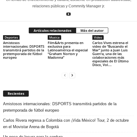
relaciones públicas y Commnity Manager jr.
Artículos relacionados
Más del autor
Deportes
Musica
Video
Amistosos
Film&Arts presenta en
Carlos Vives estrena el
internacionales: DSPORTS
exclusiva para
video de “Buscando el
transmitirá partidos de la
Latinoamérica el especial
Mar” junto a Juan Luis
pretemporada de fútbol
“Graham Norton y
Guerra, una de las
europeo
Madonna”
colaboraciones más
especiales de El Último
Disco, Vol....
Recientes
Amistosos internacionales: DSPORTS transmitirá partidos de la
pretemporada de fútbol europeo
Carlos Rivera regresa a Colombia con ¡Vida México! Tour, 2 de octubre
en el Movistar Arena de Bogotá
Un poco de locura para la cordura