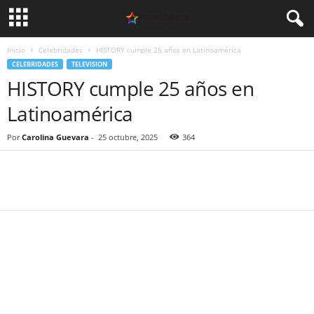
Inicio
Celebridades
HISTORY cumple 25 años en Latinoamérica
CELEBRIDADES
TELEVISION
HISTORY cumple 25 años en
Latinoamérica
Por
Carolina Guevara
-
25 octubre, 2025
364