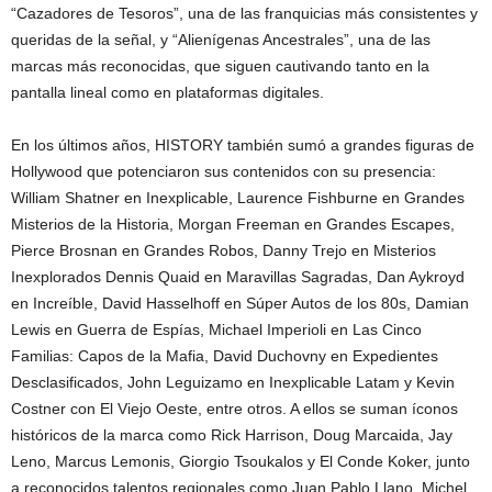
“Cazadores de Tesoros”, una de las franquicias más consistentes y
queridas de la señal, y “Alienígenas Ancestrales”, una de las
marcas más reconocidas, que siguen cautivando tanto en la
pantalla lineal como en plataformas digitales.
En los últimos años, HISTORY también sumó a grandes figuras de
Hollywood que potenciaron sus contenidos con su presencia:
William Shatner en Inexplicable, Laurence Fishburne en Grandes
Misterios de la Historia, Morgan Freeman en Grandes Escapes,
Pierce Brosnan en Grandes Robos, Danny Trejo en Misterios
Inexplorados Dennis Quaid en Maravillas Sagradas, Dan Aykroyd
en Increíble, David Hasselhoff en Súper Autos de los 80s, Damian
Lewis en Guerra de Espías, Michael Imperioli en Las Cinco
Familias: Capos de la Mafia, David Duchovny en Expedientes
Desclasificados, John Leguizamo en Inexplicable Latam y Kevin
Costner con El Viejo Oeste, entre otros. A ellos se suman íconos
históricos de la marca como Rick Harrison, Doug Marcaida, Jay
Leno, Marcus Lemonis, Giorgio Tsoukalos y El Conde Koker, junto
a reconocidos talentos regionales como Juan Pablo Llano, Michel