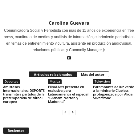
Carolina Guevara
Comunicadora Social y Periodista con más de 11 años de experiencia en free
press, monitoreo de medios y análisis de información, cubrimiento periodístico
en temas de entretenimiento y cultura, asistente en producción audiovisual,
relaciones públicas y Commnity Manager jr.
Artículos relacionados
Más del autor
Deportes
Musica
Television
Amistosos
Film&Arts presenta en
Paramount+ da luz verde
internacionales: DSPORTS
exclusiva para
a la miniserie Clueless
transmitirá partidos de la
Latinoamérica el especial
protagonizada por Alicia
pretemporada de fútbol
“Graham Norton y
Silverstone
europeo
Madonna”
Recientes