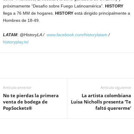
próximamente “Desafío sobre Fuego Latinoamérica”.
HISTORY
llega a 76 MM de hogares.
HISTORY
está dirigido principalmente a
Hombres de 18-49.
LATAM
: @HistoryLA /
www.facebook.com/historylatam
/
historyplay.tv/
Artículo anterior
Artículo siguiente
No te pierdas la primera
La artista colombiana
venta de bodega de
Luisa Nicholls presenta ‘Te
PopSockets®
faltó quererme’