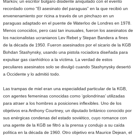
Markov, un escritor búlgaro disidente aniquilado con el evento
recordado como “El asesinato del paraguas” en la que recibió un
envenenamiento por ricina a través de un pinchazo en un
paraguas adaptado en el puente de Waterloo de Londres en 1978.
Menos conocidos, pero casi tan inusuales, fueron los asesinatos de
los nacionalistas ucranianos Lev Rebet y Stepan Bandera a fines
de la década de 1950. Fueron asesinados por el sicario de la KGB
Bohdan Stashynsky, usando una pistola rociadora diseñada para
expulsar gas cianhídrico a la víctima. La verdad de estos
peculiares asesinatos solo se divulgó cuando Stashynysky desertó
a Occidente y lo admitió todo.
Las trampas de miel eran una especialidad particular de la KGB,
con agentes femeninas conocidas como ‘golondrinas’ utilizadas
para atraer a los hombres a posiciones inflexibles. Uno de los
objetivos era Anthony Courtney, un diputado británico conocido por
sus enérgicas condenas del estado soviético, cuyo romance con
una agente de la KGB se filtró a la prensa y condujo a su caída
política en la década de 1960. Otro objetivo era Maurice Dejean, el