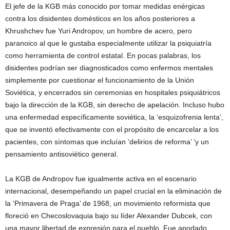
El jefe de la KGB más conocido por tomar medidas enérgicas
contra los disidentes domésticos en los años posteriores a
Khrushchev fue Yuri Andropov, un hombre de acero, pero
paranoico al que le gustaba especialmente utilizar la psiquiatría
como herramienta de control estatal. En pocas palabras, los
disidentes podrían ser diagnosticados como enfermos mentales
simplemente por cuestionar el funcionamiento de la Unión
Soviética, y encerrados sin ceremonias en hospitales psiquiátricos
bajo la dirección de la KGB, sin derecho de apelación. Incluso hubo
una enfermedad específicamente soviética, la ‘esquizofrenia lenta’,
que se inventó efectivamente con el propósito de encarcelar a los
pacientes, con síntomas que incluían ‘delirios de reforma’ ‘y un
pensamiento antisoviético general.
La KGB de Andropov fue igualmente activa en el escenario
internacional, desempeñando un papel crucial en la eliminación de
la ‘Primavera de Praga’ de 1968, un movimiento reformista que
floreció en Checoslovaquia bajo su líder Alexander Dubcek, con
una mayor libertad de expresión para el pueblo. Fue apodado