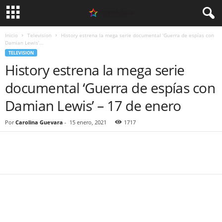
Inicio
Television
History estrena la mega serie documental ‘Guerra de espías con
Damian Lewis’...
TELEVISION
History estrena la mega serie
documental ‘Guerra de espías con
Damian Lewis’ – 17 de enero
Por
Carolina Guevara
-
15 enero, 2021
1717