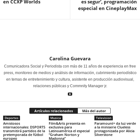
en CCXP Worlds
es segur’, programación
especial en CineplayMax
Carolina Guevara
Comunicadora Social y Periodista con más de 11 años de experiencia en free
press, monitoreo de medios y análisis de información, cubrimiento periodístico
en temas de entretenimiento y cultura, asistente en producción audiovisual,
relaciones públicas y Commnity Manager jr.
Artículos relacionados
Más del autor
Deportes
Musica
Television
Amistosos
Film&Arts presenta en
Paramount+ da luz verde
internacionales: DSPORTS
exclusiva para
a la miniserie Clueless
transmitirá partidos de la
Latinoamérica el especial
protagonizada por Alicia
pretemporada de fútbol
“Graham Norton y
Silverstone
europeo
Madonna”