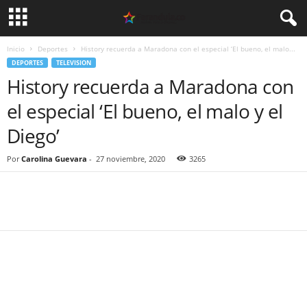
Inicio
Deportes
History recuerda a Maradona con el especial ‘El bueno, el malo...
DEPORTES
TELEVISION
History recuerda a Maradona con
el especial ‘El bueno, el malo y el
Diego’
Por
Carolina Guevara
-
27 noviembre, 2020
3265