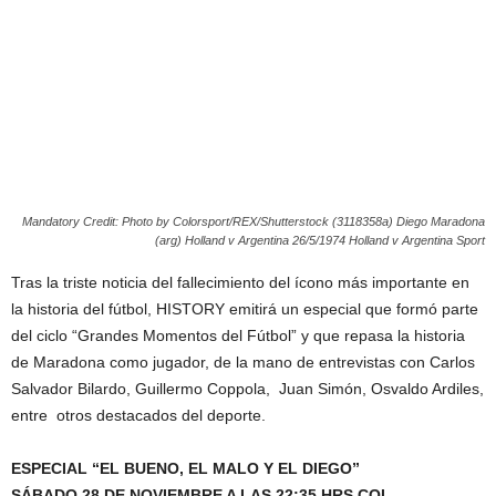
Mandatory Credit: Photo by Colorsport/REX/Shutterstock (3118358a) Diego Maradona
(arg) Holland v Argentina 26/5/1974 Holland v Argentina Sport
Tras la triste noticia del fallecimiento del ícono más importante en
la historia del fútbol, HISTORY emitirá un especial que formó parte
del ciclo “Grandes Momentos del Fútbol” y que repasa la historia
de Maradona como jugador, de la mano de entrevistas con Carlos
Salvador Bilardo, Guillermo Coppola, Juan Simón, Osvaldo Ardiles,
entre otros destacados del deporte.
ESPECIAL “EL BUENO, EL MALO Y EL DIEGO”
SÁBADO 28 DE NOVIEMBRE A LAS 22:35 HRS COL