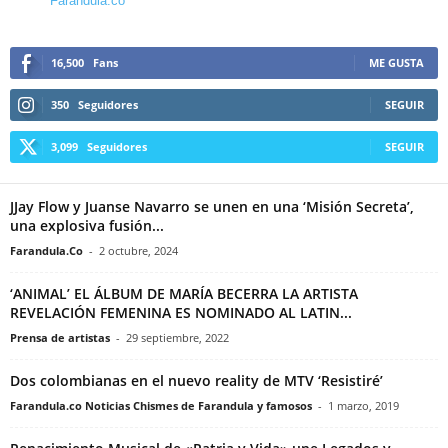
Farandula.co
16,500
Fans
ME GUSTA
350
Seguidores
SEGUIR
3,099
Seguidores
SEGUIR
JJay Flow y Juanse Navarro se unen en una ‘Misión Secreta’,
una explosiva fusión...
Farandula.Co
-
2 octubre, 2024
‘ANIMAL’ EL ÁLBUM DE MARÍA BECERRA LA ARTISTA
REVELACIÓN FEMENINA ES NOMINADO AL LATIN...
Prensa de artistas
-
29 septiembre, 2022
Dos colombianas en el nuevo reality de MTV ‘Resistiré’
Farandula.co Noticias Chismes de Farandula y famosos
-
1 marzo, 2019