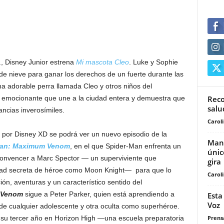
., Disney Junior estrena
Mi mascota Cleo
. Luke y Sophie
de nieve para ganar los derechos de un fuerte durante las
a adorable perra llamada Cleo y otros niños del
Reco
 emocionante que une a la ciudad entera y demuestra que
salu
ncias inverosímiles.
Carol
. por Disney XD se podrá ver un nuevo episodio de la
Maná
-Man: Maximum Venom
, en el que Spider-Man enfrenta un
únic
onvencer a Marc Spector — un superviviente que
gira
idad secreta de héroe como Moon Knight— para que lo
Carol
ón, aventuras y un característico sentido del
 Venom
sigue a Peter Parker, quien está aprendiendo a
Esta
Voz
 de cualquier adolescente y otra oculta como superhéroe.
Prensa
 su tercer año en Horizon High —una escuela preparatoria