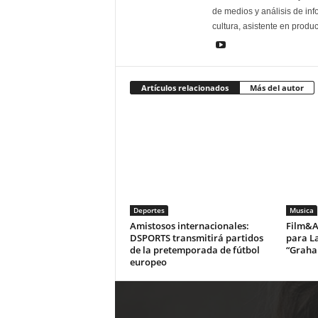
de medios y análisis de inf
cultura, asistente en produ
Artículos relacionados
Más del autor
Deportes
Musica
Amistosos internacionales:
Film&Ar
DSPORTS transmitirá partidos
para La
de la pretemporada de fútbol
“Graha
europeo