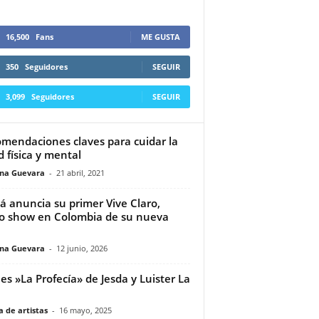
16,500
Fans
ME GUSTA
350
Seguidores
SEGUIR
3,099
Seguidores
SEGUIR
mendaciones claves para cuidar la
d física y mental
ina Guevara
-
21 abril, 2021
 anuncia su primer Vive Claro,
o show en Colombia de su nueva
ina Guevara
-
12 junio, 2026
 es »La Profecía» de Jesda y Luister La
 de artistas
-
16 mayo, 2025