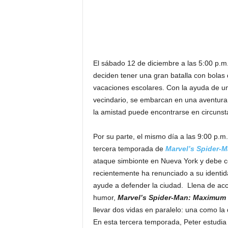
F
a
m
o
s
o
El sábado 12 de diciembre a las 5:00 p.m
s
deciden tener una gran batalla con bolas 
vacaciones escolares. Con la ayuda de un
vecindario, se embarcan en una aventura
la amistad puede encontrarse en circunsta
Por su parte, el mismo día a las 9:00 p.m
tercera temporada de
Marvel’s Spider
ataque simbionte en Nueva York y debe c
recientemente ha renunciado a su ident
ayude a defender la ciudad. Llena de acci
humor,
Marvel’s Spider-Man: Maximum
llevar dos vidas en paralelo: una como la
En esta tercera temporada, Peter estudia