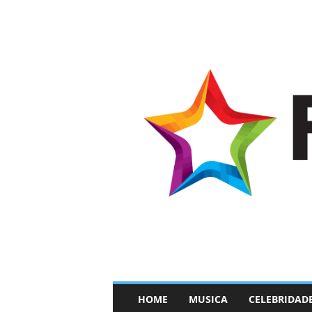
–
HOME
MUSICA
CELEBRIDAD
F