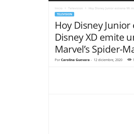
a
Inicio
Television
Hoy Disney Junior estrena Mi m
r
TELEVISION
a
Hoy Disney Junior 
n
d
Disney XD emite u
u
l
Marvel’s Spider
a
.
C
Por
Carolina Guevara
-
12 diciembre, 2020
O
N
o
t
i
c
i
a
s
d
e