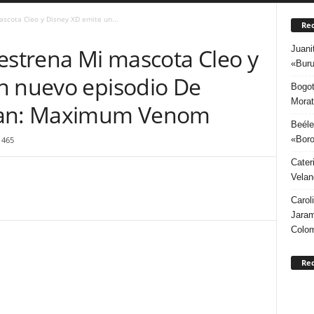
ascota Cleo y Disney XD emite un...
Rec
Juani
estrena Mi mascota Cleo y
«Buru
n nuevo episodio De
Bogot
Morat
-Man: Maximum Venom
Beéle
«Boro
1465
Cater
Velan
Carol
Jaram
Colo
Re