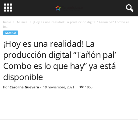
Inicio
Musica
¡Hoy es una realidad! La producción digital “Tañón pal’ Combo es
lo...
MUSICA
¡Hoy es una realidad! La
producción digital “Tañón pal’
Combo es lo que hay” ya está
disponible
Por
Carolina Guevara
-
19 noviembre, 2021
1065