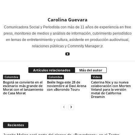
Carolina Guevara
Comunicadora Social y Periodista con más de 11 años de experiencia en free
press, monitoreo de medios y análisis de información, cubrimiento periodístico
en temas de entretenimiento y cultura, asistente en producción audiovisual,
relaciones públicas y Commnity Manager jr.
Artículos relacionados
Más del autor
Colombia
Colombia
Video
Bogotá se convierte en el
Beéle llega este 28 de
Caterina Nix y su nueva
escenario más grande de
noviembre al Davi Arena
colaboración con Morten
Morat con el lanzamiento
con «Borondo Tour»
Veland para la versión
de Casa Morat
metal de California
Dreamin
Recientes