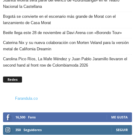
Juanita Molina será parte del elenco de «Burundanga» en el Teatro
Nacional la Castellana
Bogotá se convierte en el escenario más grande de Morat con el
lanzamiento de Casa Morat
Beéle llega este 28 de noviembre al Davi Arena con «Borondo Tour»
Caterina Nix y su nueva colaboración con Morten Veland para la versión
metal de California Dreamin
Carolina Pico Ríos, La Mafe Méndez y Juan Pablo Jaramillo llevaron el
second hand al front row de Colombiamoda 2026
Redes
Farandula.co
16,500
Fans
ME GUSTA
350
Seguidores
SEGUIR