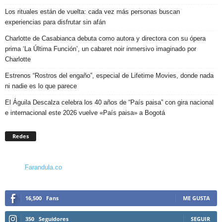
Los rituales están de vuelta: cada vez más personas buscan
experiencias para disfrutar sin afán
Charlotte de Casabianca debuta como autora y directora con su ópera
prima ‘La Última Función’, un cabaret noir inmersivo imaginado por
Charlotte
Estrenos “Rostros del engaño”, especial de Lifetime Movies, donde nada
ni nadie es lo que parece
El Águila Descalza celebra los 40 años de “País paisa” con gira nacional
e internacional este 2026 vuelve «País paisa» a Bogotá
Redes
Farandula.co
16,500
Fans
ME GUSTA
350
Seguidores
SEGUIR