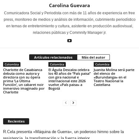
Carolina Guevara
Comunicadora Social y Periodista con más de 11 años de experiencia en free
press, monitoreo de medios y análisis de información, cubrimiento periodístico
en temas de entretenimiento y cultura, asistente en producción audiovisual,
relaciones públicas y Commnity Manager jr.
Artículos relacionados
Más del autor
Colombia
Colombia
Colombia
Charlotte de Casabianca
El Águila Descalza celebra
Juanita Molina será parte
debuta como autora y
los 40 años de “País paisa”
del elenco de
directora con su ópera
con gira nacional e
«Burundanga» en el
prima ‘La Última
internacional este 2026
Teatro Nacional la
Función’, un cabaret noir
vuelve «País paisa» a
Castellana
inmersivo imaginado por
Bogotá
Charlotte
Recientes
R.Cela presenta «Máquina de Guerra», un poderoso himno sobre la
resistencia, la transformación y la fuerza interior