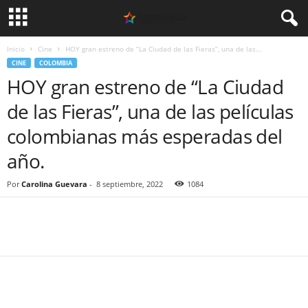
Inicio
Cine
HOY gran estreno de “La Ciudad de las Fieras”, una de las...
CINE
COLOMBIA
HOY gran estreno de “La Ciudad
de las Fieras”, una de las películas
colombianas más esperadas del
año.
Por
Carolina Guevara
-
8 septiembre, 2022
1084