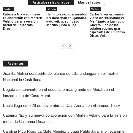
Artículos relacionados
Más del autor
Video
Video
Video
Caterina Nix y su nueva
Hamilton explora sonidos
Carlos Vives estrena el
colaboración con Morten
del dancehall en «Jamaica
video de “Buscando el
Veland para la versión
(wiki,wiki)», su nuevo
Mar” junto a Juan Luis
metal de California
sencillo junto a Sog
Guerra, una de las
Dreamin
colaboraciones más
especiales de El Último
Disco, Vol....
Recientes
Juanita Molina será parte del elenco de «Burundanga» en el Teatro
Nacional la Castellana
Bogotá se convierte en el escenario más grande de Morat con el
lanzamiento de Casa Morat
Beéle llega este 28 de noviembre al Davi Arena con «Borondo Tour»
Caterina Nix y su nueva colaboración con Morten Veland para la versión
metal de California Dreamin
Carolina Pico Ríos, La Mafe Méndez y Juan Pablo Jaramillo llevaron el