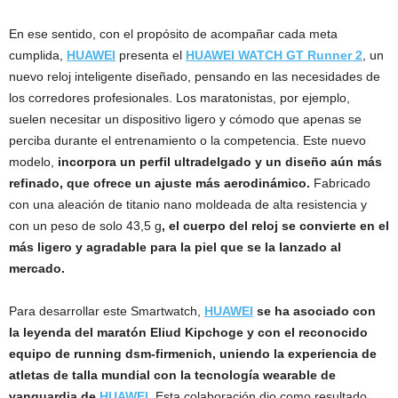
En ese sentido, con el propósito de acompañar cada meta
cumplida,
HUAWEI
presenta el
HUAWEI WATCH GT Runner 2
, un
nuevo reloj inteligente diseñado, pensando en las necesidades de
los corredores profesionales. Los maratonistas, por ejemplo,
suelen necesitar un dispositivo ligero y cómodo que apenas se
perciba durante el entrenamiento o la competencia. Este nuevo
modelo,
incorpora un perfil ultradelgado y un diseño aún más
refinado, que ofrece un ajuste más aerodinámico.
Fabricado
con una aleación de titanio nano moldeada de alta resistencia y
con un peso de solo 43,5 g
, el cuerpo del reloj se convierte en el
más ligero y agradable para la piel que se la lanzado al
mercado.
Para desarrollar este Smartwatch,
HUAWEI
se ha asociado con
la leyenda del maratón Eliud Kipchoge y con el reconocido
equipo de running dsm-firmenich, uniendo la experiencia de
atletas de talla mundial con la tecnología wearable de
vanguardia de
HUAWEI
.
Esta colaboración dio como resultado