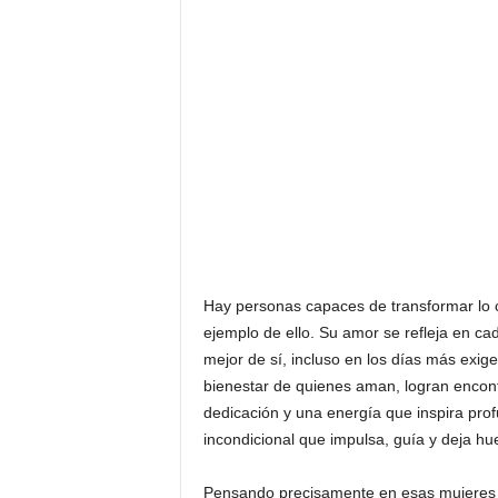
F
a
m
o
s
o
s
Hay personas capaces de transformar lo c
ejemplo de ello. Su amor se refleja en ca
mejor de sí, incluso en los días más exig
bienestar de quienes aman, logran encontra
dedicación y una energía que inspira pro
incondicional que impulsa, guía y deja hue
Pensando precisamente en esas mujeres 