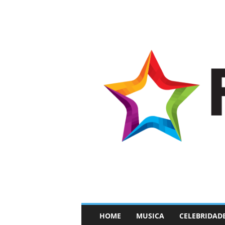
–
HOME
MUSICA
CELEBRIDAD
F