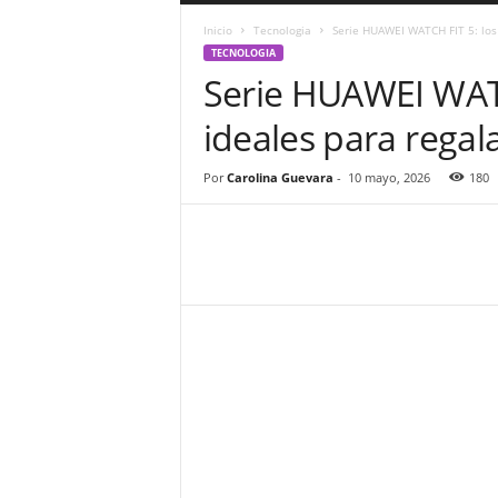
a
Inicio
Tecnologia
Serie HUAWEI WATCH FIT 5: los
r
TECNOLOGIA
a
Serie HUAWEI WATC
n
d
ideales para regal
u
l
a
Por
Carolina Guevara
-
10 mayo, 2026
180
.
C
O
N
o
t
i
c
i
a
s
d
e