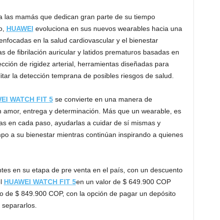
ra las mamás que dedican gran parte de su tiempo
o,
HUAWEI
evoluciona en sus nuevos wearables hacia una
nfocadas en la salud cardiovascular y el bienestar
as de fibrilación auricular y latidos prematuros basadas en
cción de rigidez arterial, herramientas diseñadas para
itar la detección temprana de posibles riesgos de salud.
WEI WATCH FIT 5
se convierte en una manera de
n amor, entrega y determinación. Más que un wearable, es
 en cada paso, ayudarlas a cuidar de sí mismas y
mpo a su bienestar mientras continúan inspirando a quienes
gentes en su etapa de pre venta en el país, con un descuento
el
HUAWEI WATCH FIT 5
en un valor de $ 649.900 COP
o de $ 849.900 COP, con la opción de pagar un depósito
 separarlos.