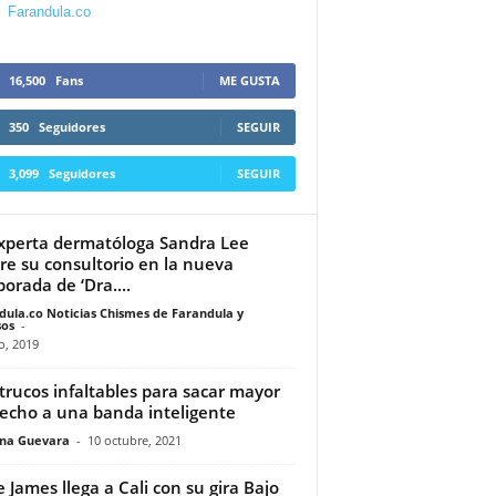
Farandula.co
16,500
Fans
ME GUSTA
350
Seguidores
SEGUIR
3,099
Seguidores
SEGUIR
xperta dermatóloga Sandra Lee
re su consultorio en la nueva
orada de ‘Dra....
dula.co Noticias Chismes de Farandula y
os
-
o, 2019
 trucos infaltables para sacar mayor
echo a una banda inteligente
ina Guevara
-
10 octubre, 2021
e James llega a Cali con su gira Bajo