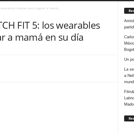
 wearables ideales para regalar a mamá...
Rec
Amist
H FIT 5: los wearables
parti
ar a mamá en su día
Carlo
Méxic
Bogo
Un po
La se
a Net
mundi
Film&
Latin
Mado
Re