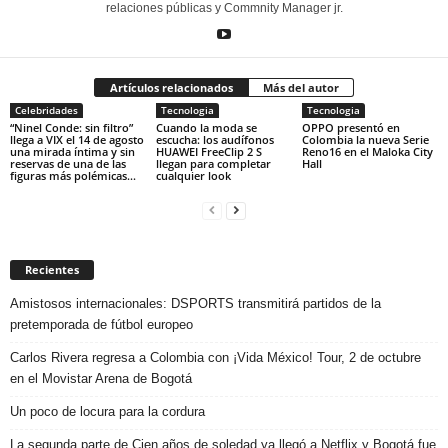
relaciones públicas y Commnity Manager jr.
Artículos relacionados
Más del autor
Celebridades
Tecnologia
Tecnologia
“Ninel Conde: sin filtro”
Cuando la moda se
OPPO presentó en
llega a VIX el 14 de agosto
escucha: los audífonos
Colombia la nueva Serie
una mirada íntima y sin
HUAWEI FreeClip 2 S
Reno16 en el Maloka City
reservas de una de las
llegan para completar
Hall
figuras más polémicas...
cualquier look
Recientes
Amistosos internacionales: DSPORTS transmitirá partidos de la
pretemporada de fútbol europeo
Carlos Rivera regresa a Colombia con ¡Vida México! Tour, 2 de octubre
en el Movistar Arena de Bogotá
Un poco de locura para la cordura
La segunda parte de Cien años de soledad ya llegó a Netflix y Bogotá fue