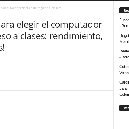
el computador perfecto este regreso a clases:...
Rec
Juani
 para elegir el computador
«Buru
eso a clases: rendimiento,
Bogot
Morat
s!
Beéle
«Boro
Cater
Velan
Carol
Jaram
Colo
Re