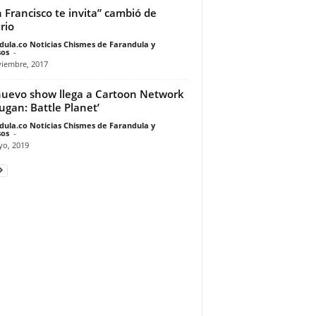
 Francisco te invita” cambió de
rio
dula.co Noticias Chismes de Farandula y
os
-
viembre, 2017
uevo show llega a Cartoon Network
ugan: Battle Planet’
dula.co Noticias Chismes de Farandula y
os
-
yo, 2019