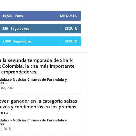
16,500
Fans
ME GUSTA
350
Seguidores
SEGUIR
3,099
Seguidores
SEGUIR
a la segunda temporada de Shark
 Colombia, la cita más importante
 emprendedores.
dula.co Noticias Chismes de Farandula y
os
-
sto, 2018
ever, ganador en la categoría salsas
ezos y condimentos en los premios
arra
dula.co Noticias Chismes de Farandula y
os
-
o, 2018