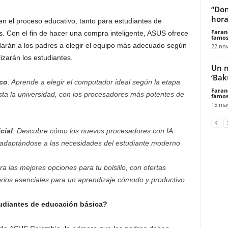
“Don
hora
en el proceso educativo, tanto para estudiantes de
Faran
s. Con el fin de hacer una compra inteligente, ASUS ofrece
famos
rán a los padres a elegir el equipo más adecuado según
22 no
lizarán los estudiantes.
Un n
‘Bak
co
: Aprende a elegir el computador ideal según la etapa
Faran
sta la universidad, con los procesadores más potentes de
famos
15 ma
cial
: Descubre cómo los nuevos procesadores con IA
a, adaptándose a las necesidades del estudiante moderno
a las mejores opciones para tu bolsillo, con ofertas
sorios esenciales para un aprendizaje cómodo y productivo
udiantes de educación básica?