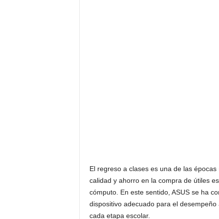
F
a
m
o
s
o
s
El regreso a clases es una de las épocas
calidad y ahorro en la compra de útiles e
cómputo. En este sentido, ASUS se ha comp
dispositivo adecuado para el desempeño 
cada etapa escolar.