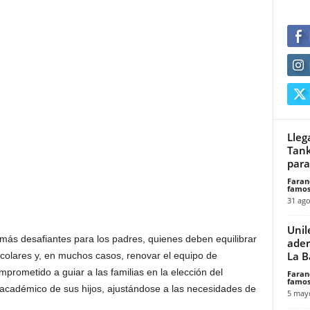
Lleg
Tank
para
Faran
famos
31 ago
Unil
 más desafiantes para los padres, quienes deben equilibrar
ader
La B
scolares y, en muchos casos, renovar el equipo de
rometido a guiar a las familias en la elección del
Faran
famos
académico de sus hijos, ajustándose a las necesidades de
5 may