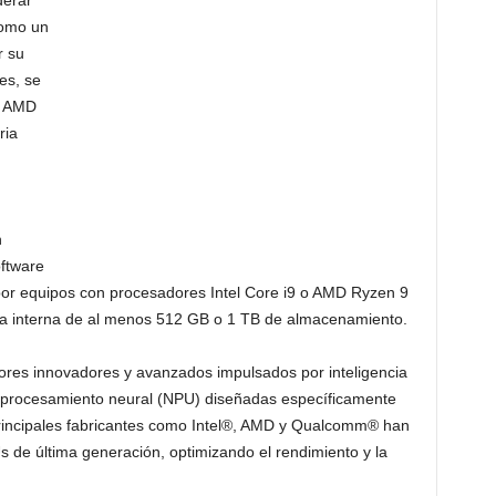
derar
como un
r su
es, se
o AMD
ria
n
oftware
por equipos con procesadores Intel Core i9 o AMD Ryzen 9
 interna de al menos 512 GB o 1 TB de almacenamiento.
res innovadores y avanzados impulsados por inteligencia
 de procesamiento neural (NPU) diseñadas específicamente
Principales fabricantes como Intel®, AMD y Qualcomm® han
 de última generación, optimizando el rendimiento y la