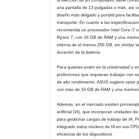
la elección de un computador debe consi
una pantalla de 13 pulgadas o más, así 
diseño más delgado y portátil para facilita
transporte. En cuanto a las especificacion
recomienda un procesador Intel Core i7 
Ryzen 7, con 16 GB de RAM y una memo
interna de al menos 256 GB, sin olvidar la
duración de la batería.
Para quienes estén en la universidad o e
profesiones que requieran trabajar con s
de alto rendimiento, ASUS sugiere optar 
con más de 16 GB de RAM y una memoria
Además, en el mercado existen procesado
artificial (IA), que incorporan unidades
para gestionar cargas de trabajo de IA. 
integrado estos núcleos de IA en sus CPUs
eficiencia de los dispositivos.