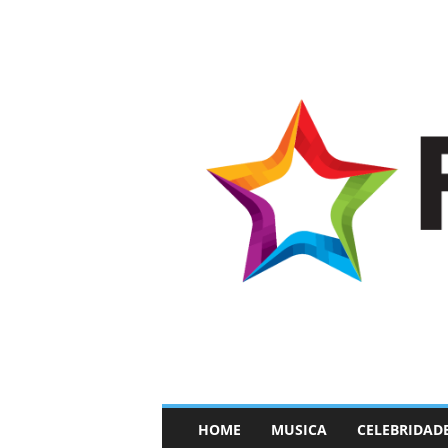
–
HOME
MUSICA
CELEBRIDAD
F