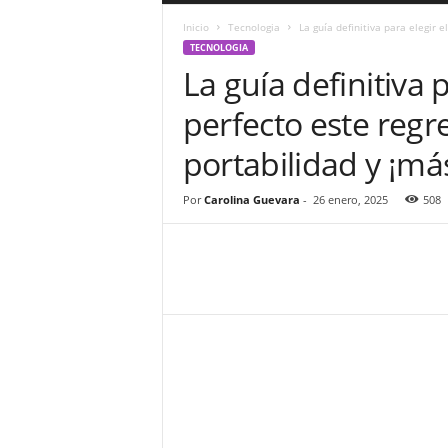
a
Inicio
Tecnologia
La guía definitiva para elegir 
r
TECNOLOGIA
a
La guía definitiva
n
d
perfecto este regr
u
l
portabilidad y ¡má
a
.
C
Por
Carolina Guevara
-
26 enero, 2025
508
O
N
o
t
i
c
i
a
s
d
e