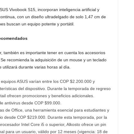
S Vivobook S15, incorporan inteligencia artificial y
continua, con un diseño ultradelgado de solo 1,47 cm de
nes buscan un equipo potente y portátil.
 recomendados
, también es importante tener en cuenta los accesorios
. Se recomienda la adquisición de un mouse y un teclado
utilizará durante varias horas al día.
os equipos ASUS varían entre los COP $2.200.000 y
erísticas del dispositivo. Durante la temporada de regreso
etail ofrecen promociones y beneficios adicionales.
 de antivirus desde COP $99.000.
ias de Office, una herramienta esencial para estudiantes y
dio desde COP $219.000. Durante esta temporada, por la
esador Intel Core i5 o superior, Alkosto ofrece un pin
nal para un usuario, válido por 12 meses (vigencia: 18 de