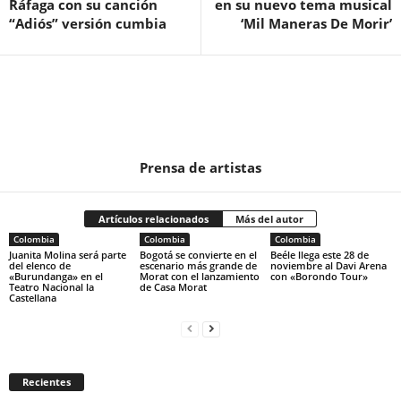
Ráfaga con su canción
en su nuevo tema musical
“Adiós” versión cumbia
‘Mil Maneras De Morir’
Prensa de artistas
Artículos relacionados
Más del autor
Colombia
Colombia
Colombia
Juanita Molina será parte
Bogotá se convierte en el
Beéle llega este 28 de
del elenco de
escenario más grande de
noviembre al Davi Arena
«Burundanga» en el
Morat con el lanzamiento
con «Borondo Tour»
Teatro Nacional la
de Casa Morat
Castellana
Recientes