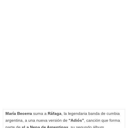
María Becerra
suma a
Ráfaga
, la legendaria banda de cumbia
argentina, a una nueva versión de
“Adiós”
, canción que forma
parte de
«La Nena de Argentina»
, su segundo álbum.