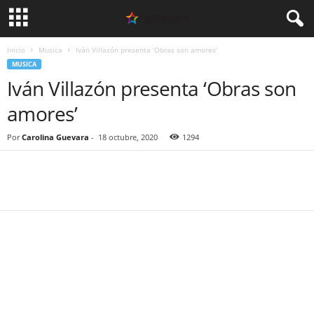
Inicio
Musica
Iván Villazón presenta ‘Obras son amores’
MUSICA
Iván Villazón presenta ‘Obras son
amores’
Por
Carolina Guevara
-
18 octubre, 2020
1294