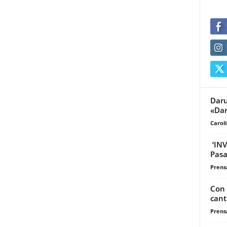
Daru
«Da
Carol
‘INV
Pas
Prensa
Con 
cant
Prensa