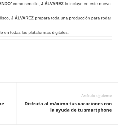
IENDO’
como sencillo,
J ÁLVAREZ
lo incluye en este nuevo trabajo di
disco,
J ÁLVAREZ
prepara toda una producción para rodar un cortome
e en todas las plataformas digitales.
Artículo siguiente
pe
Disfruta al máximo tus vacaciones con
la ayuda de tu smartphone