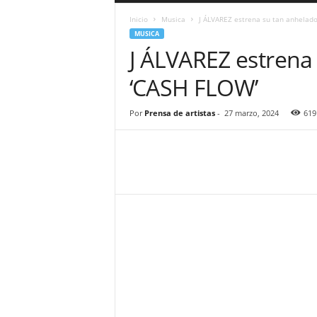
a
Inicio
Musica
J ÁLVAREZ estrena su tan anhelado
r
MUSICA
a
J ÁLVAREZ estrena
n
d
‘CASH FLOW’
u
l
a
Por
Prensa de artistas
-
27 marzo, 2024
619
.
C
O
N
o
t
i
c
i
a
s
d
e