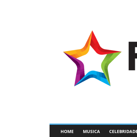
–
HOME
MUSICA
CELEBRIDAD
F