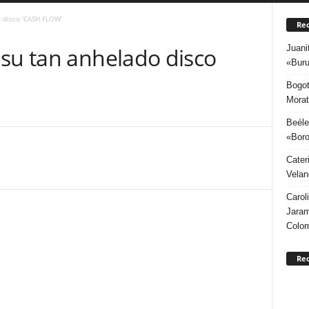
 disco ‘CASH FLOW’
Rec
Juani
 su tan anhelado disco
«Buru
Bogot
Morat
Beéle
«Boro
Cater
Velan
Carol
Jaram
Colo
Re