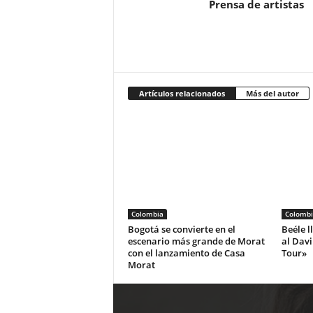
Prensa de artistas
Artículos relacionados
Más del autor
Colombia
Colombi
Bogotá se convierte en el
Beéle l
escenario más grande de Morat
al Dav
con el lanzamiento de Casa
Tour»
Morat