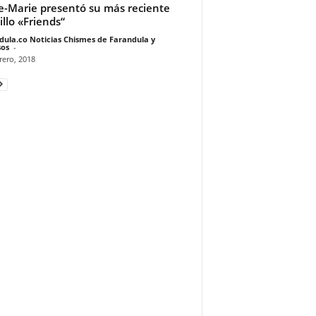
-Marie presentó su más reciente
illo «Friends“
dula.co Noticias Chismes de Farandula y
os
-
rero, 2018