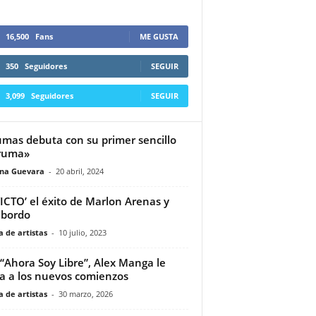
16,500
Fans
ME GUSTA
350
Seguidores
SEGUIR
3,099
Seguidores
SEGUIR
mas debuta con su primer sencillo
ruma»
ina Guevara
-
20 abril, 2024
ICTO’ el éxito de Marlon Arenas y
abordo
 de artistas
-
10 julio, 2023
“Ahora Soy Libre”, Alex Manga le
a a los nuevos comienzos
 de artistas
-
30 marzo, 2026