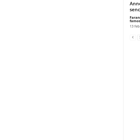
Anne
senc
Faran
famos
13 feb