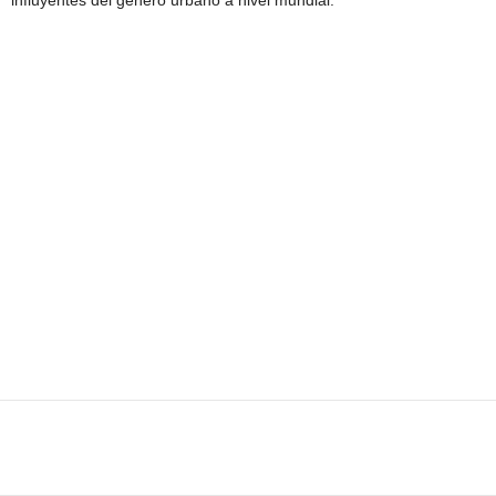
influyentes del género urbano a nivel mundial.