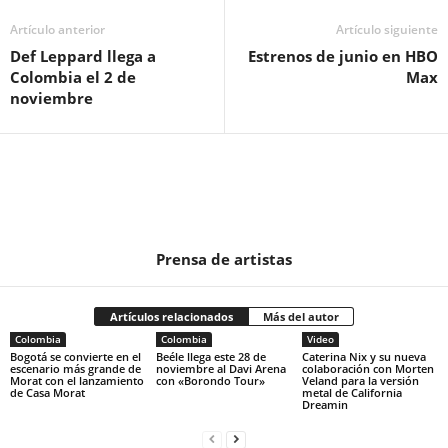
Artículo anterior
Artículo siguiente
Def Leppard llega a
Estrenos de junio en HBO
Colombia el 2 de
Max
noviembre
Prensa de artistas
Artículos relacionados
Más del autor
Colombia
Colombia
Video
Bogotá se convierte en el
Beéle llega este 28 de
Caterina Nix y su nueva
escenario más grande de
noviembre al Davi Arena
colaboración con Morten
Morat con el lanzamiento
con «Borondo Tour»
Veland para la versión
de Casa Morat
metal de California
Dreamin