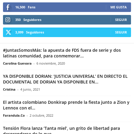
16,500
Fans
ME GUSTA
350
Seguidores
SEGUIR
3,099
Seguidores
SEGUIR
#JuntasSomosMás: la apuesta de FDS fuera de serie y dos
latinas comunidad, para conmemorar...
Carolina Guevara
-
6 noviembre, 2020
YA DISPONIBLE DORIAN: ‘JUSTICIA UNIVERSAL’ EN DIRECTO EL
DOCUMENTAL DE DORIAN YA DISPONIBLE EN...
Cristina
-
4 junio, 2021
El artista colombiano Donkirap prende la fiesta junto a Zion y
Lennox con el...
Farandula.Co
-
2 octubre, 2022
Tensión Flora lanza ‘Tanta miel’, un grito de libertad para
desprenderse de lo que...