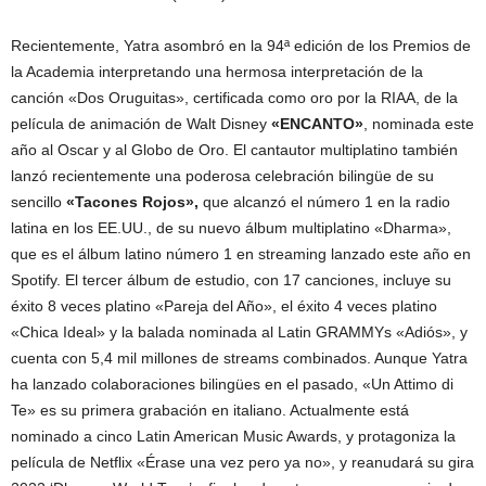
Recientemente, Yatra asombró en la 94ª edición de los Premios de
la Academia interpretando una hermosa interpretación de la
canción «Dos Oruguitas», certificada como oro por la RIAA, de la
película de animación de Walt Disney
«ENCANTO»
, nominada este
año al Oscar y al Globo de Oro. El cantautor multiplatino también
lanzó recientemente una poderosa celebración bilingüe de su
sencillo
«Tacones Rojos»,
que alcanzó el número 1 en la radio
latina en los EE.UU., de su nuevo álbum multiplatino «Dharma»,
que es el álbum latino número 1 en streaming lanzado este año en
Spotify. El tercer álbum de estudio, con 17 canciones, incluye su
éxito 8 veces platino «Pareja del Año», el éxito 4 veces platino
«Chica Ideal» y la balada nominada al Latin GRAMMYs «Adiós», y
cuenta con 5,4 mil millones de streams combinados. Aunque Yatra
ha lanzado colaboraciones bilingües en el pasado, «Un Attimo di
Te» es su primera grabación en italiano. Actualmente está
nominado a cinco Latin American Music Awards, y protagoniza la
película de Netflix «Érase una vez pero ya no», y reanudará su gira