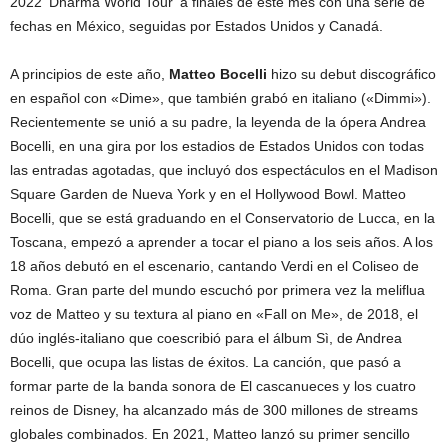
2022 ‘Dharma World Tour’ a finales de este mes con una serie de
fechas en México, seguidas por Estados Unidos y Canadá.
A principios de este año,
Matteo Bocelli
hizo su debut discográfico
en español con «Dime», que también grabó en italiano («Dimmi»).
Recientemente se unió a su padre, la leyenda de la ópera Andrea
Bocelli, en una gira por los estadios de Estados Unidos con todas
las entradas agotadas, que incluyó dos espectáculos en el Madison
Square Garden de Nueva York y en el Hollywood Bowl. Matteo
Bocelli, que se está graduando en el Conservatorio de Lucca, en la
Toscana, empezó a aprender a tocar el piano a los seis años. A los
18 años debutó en el escenario, cantando Verdi en el Coliseo de
Roma. Gran parte del mundo escuchó por primera vez la meliflua
voz de Matteo y su textura al piano en «Fall on Me», de 2018, el
dúo inglés-italiano que coescribió para el álbum Sì, de Andrea
Bocelli, que ocupa las listas de éxitos. La canción, que pasó a
formar parte de la banda sonora de El cascanueces y los cuatro
reinos de Disney, ha alcanzado más de 300 millones de streams
globales combinados. En 2021, Matteo lanzó su primer sencillo