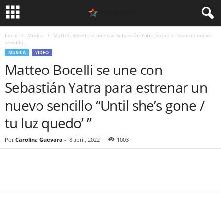
Inicio
Musica
Matteo Bocelli se une con Sebastián Yatra para estrenar un nuevo
sencillo...
MUSICA
VIDEO
Matteo Bocelli se une con
Sebastián Yatra para estrenar un
nuevo sencillo “Until she’s gone /
tu luz quedo’ ”
Por
Carolina Guevara
-
8 abril, 2022
1003