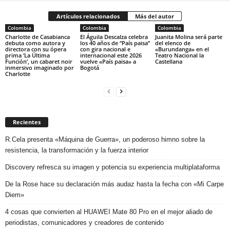
Artículos relacionados
Más del autor
Colombia
Colombia
Colombia
Charlotte de Casabianca
El Águila Descalza celebra
Juanita Molina será parte
debuta como autora y
los 40 años de “País paisa”
del elenco de
directora con su ópera
con gira nacional e
«Burundanga» en el
prima ‘La Última
internacional este 2026
Teatro Nacional la
Función’, un cabaret noir
vuelve «País paisa» a
Castellana
inmersivo imaginado por
Bogotá
Charlotte
Recientes
R.Cela presenta «Máquina de Guerra», un poderoso himno sobre la
resistencia, la transformación y la fuerza interior
Discovery refresca su imagen y potencia su experiencia multiplataforma
De la Rose hace su declaración más audaz hasta la fecha con «Mi Carpe
Diem»
4 cosas que convierten al HUAWEI Mate 80 Pro en el mejor aliado de
periodistas, comunicadores y creadores de contenido