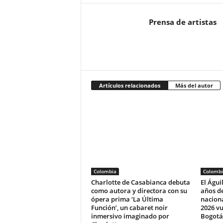
Prensa de artistas
Artículos relacionados
Más del autor
Colombia
Colombi
Charlotte de Casabianca debuta
El Águi
como autora y directora con su
años de
ópera prima ‘La Última
naciona
Función’, un cabaret noir
2026 vu
inmersivo imaginado por
Bogotá