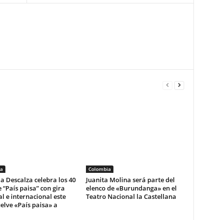
a
Colombia
la Descalza celebra los 40
Juanita Molina será parte del
 “País paisa” con gira
elenco de «Burundanga» en el
l e internacional este
Teatro Nacional la Castellana
elve «País paisa» a