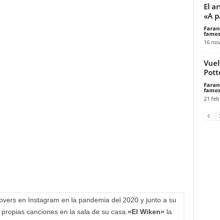
El a
«A p
Faran
famos
16 no
Vuel
Pott
Faran
famos
21 feb
vers en Instagram en la pandemia del 2020 y junto a su
 propias canciones en la sala de su casa.
«El Wiken»
la