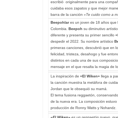
escribió originalmente para una compañ
cuidaba esos zapatos y que mejor manera 
barra de la canción
«Te cuido como a m
Beepohlar
es un joven de 18 años que 
Colombia.
Beepoh
su diminutivo artísti
diferente y presenta su primer sencillo
«
despedir el 2022. Su nombre artístico
B
primeras canciones, descubrió que en l
felicidad, tristeza, desahogo y fue ent
distintos en cada una de sus composici
mensaje en el que resalta la magia de lo
La inspiración
de
«El Wiken»
llega a pa
la canción muestra la metáfora de cuidar
Jordan que le obsequió su mamá.
El tema fusiona reggaetón, conservando 
de la nueva era. La composición estuvo
producción de Ronny Watts y Nohandz.
«El Wiken»
es un reggaetón nuevo, que 