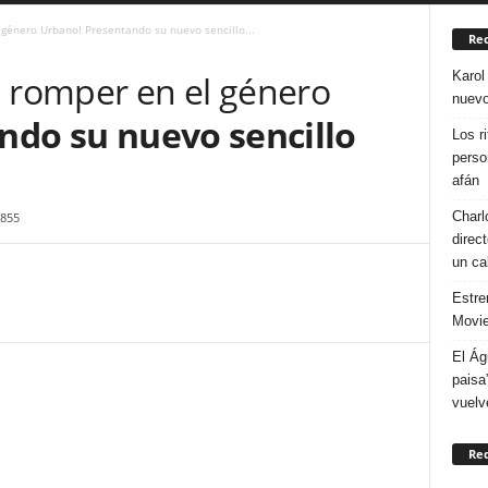
 género Urbano! Presentando su nuevo sencillo...
Rec
Karol
a romper en el género
nuevo
ndo su nuevo sencillo
Los r
perso
afán
Charl
855
direc
un ca
Estre
Movie
El Ág
paisa
vuelv
Re