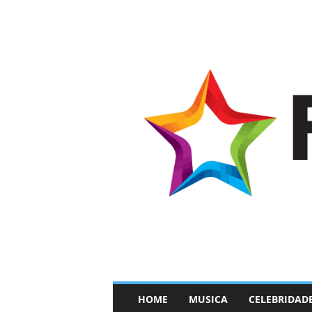
–
HOME
MUSICA
CELEBRIDAD
F