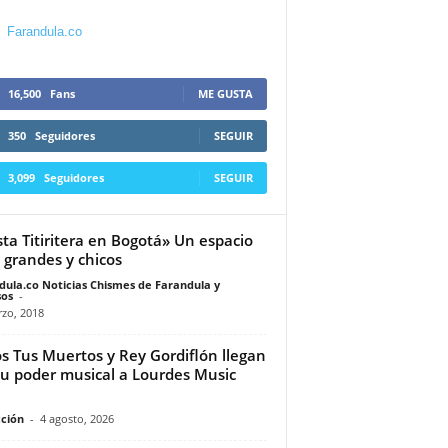
Farandula.co
16,500
Fans
ME GUSTA
350
Seguidores
SEGUIR
3,099
Seguidores
SEGUIR
sta Titiritera en Bogotá» Un espacio
 grandes y chicos
dula.co Noticias Chismes de Farandula y
os
-
zo, 2018
s Tus Muertos y Rey Gordiflón llegan
u poder musical a Lourdes Music
ción
-
4 agosto, 2026