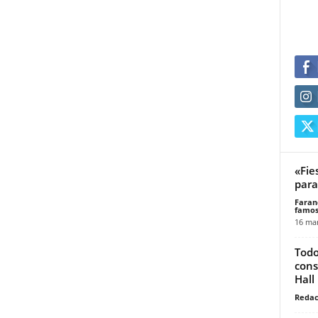
«Fie
para
Faran
famos
16 mar
Todo
cons
Hall
Redac