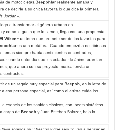
ía de motocicletas.
Beepohlar
realmente amaba y
de decirle a su chica favorita lo que dice la primera
is Jordan»
.
llega a transformar el género urbano en
co y como le gusta que lo llamen, llega con una propuesta
El Wiken»
un tema que promete ser de los favoritos para
eepohlar
es una metáfora. Cuando empezó a escribir sus
os temas siempre había sentimientos encontrados;
onces cuando entendió que los estados de ánimo eran tan
ones, que ahora con su proyecto musical envía un
s contrastes.
rtir de un regalo muy especial para
Beepoh
, en la letra de
 a esa persona especial, así como el artista cuida los
la esencia de los sonidos clásicos, con beats sintéticos
 a cargo de
Beepoh
y Juan Esteban Salazar, bajo la
lleva sonidos muy frescos y que seguro van a pensar en