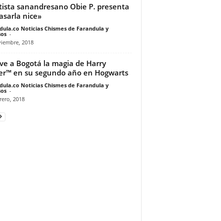
rtista sanandresano Obie P. presenta
asarla nice»
dula.co Noticias Chismes de Farandula y
os
-
viembre, 2018
ve a Bogotá la magia de Harry
er™ en su segundo año en Hogwarts
dula.co Noticias Chismes de Farandula y
os
-
rero, 2018