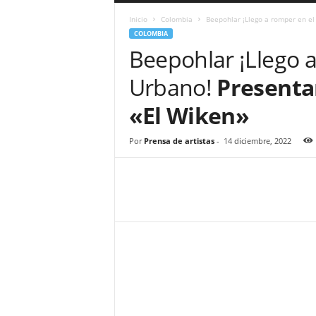
a
Inicio
Colombia
Beepohlar ¡Llego a romper en el
r
COLOMBIA
a
Beepohlar ¡Llego 
n
d
Urbano!
Presenta
u
l
«El Wiken»
a
.
C
Por
Prensa de artistas
-
14 diciembre, 2022
O
N
o
t
i
c
i
a
s
d
e