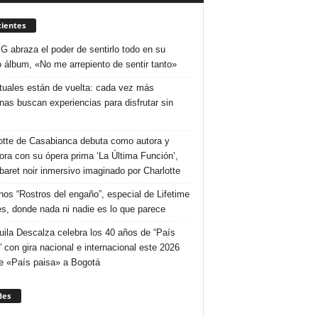
ientes
 G abraza el poder de sentirlo todo en su
 álbum, «No me arrepiento de sentir tanto»
ituales están de vuelta: cada vez más
nas buscan experiencias para disfrutar sin
otte de Casabianca debuta como autora y
tora con su ópera prima ‘La Última Función’,
baret noir inmersivo imaginado por Charlotte
nos “Rostros del engaño”, especial de Lifetime
s, donde nada ni nadie es lo que parece
uila Descalza celebra los 40 años de “País
” con gira nacional e internacional este 2026
e «País paisa» a Bogotá
des