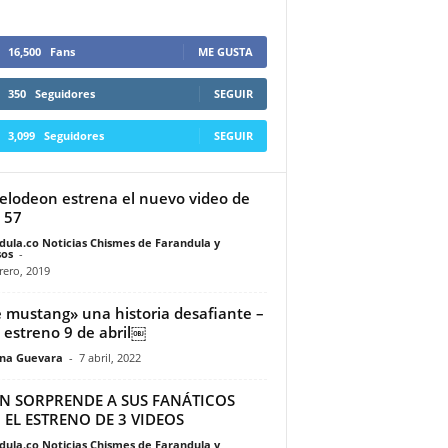
16,500
Fans
ME GUSTA
350
Seguidores
SEGUIR
3,099
Seguidores
SEGUIR
elodeon estrena el nuevo video de
 57
dula.co Noticias Chismes de Farandula y
os
-
rero, 2019
 mustang» una historia desafiante –
 estreno 9 de abril￼
ina Guevara
-
7 abril, 2022
IN SORPRENDE A SUS FANÁTICOS
EL ESTRENO DE 3 VIDEOS
dula.co Noticias Chismes de Farandula y