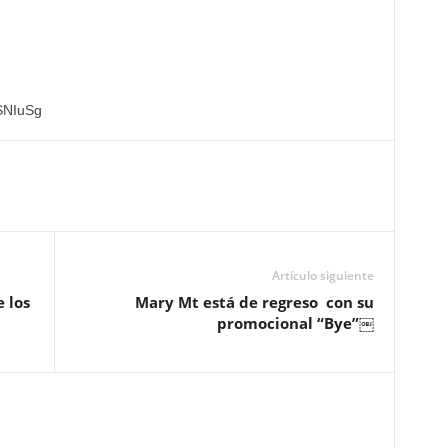
SNIuSg
Artículo siguiente
 los
Mary Mt está de regreso con su
promocional “Bye”￼