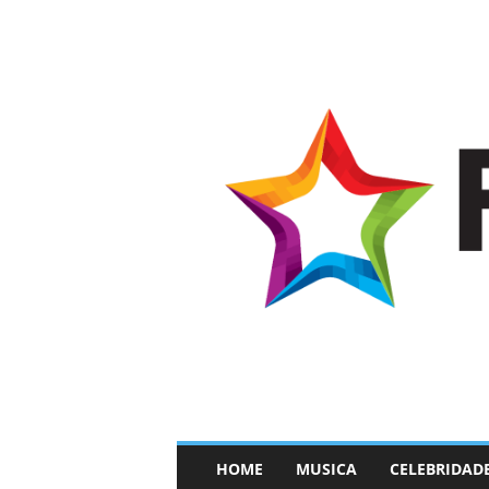
–
HOME
MUSICA
CELEBRIDAD
F