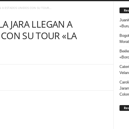
AN A ESTADOS UNIDOS CON SU TOUR...
Rec
Juani
OLA JARA LLEGAN A
«Buru
 CON SU TOUR «LA
Bogot
Morat
Beéle
«Boro
Cater
Velan
Carol
Jaram
Colo
Re