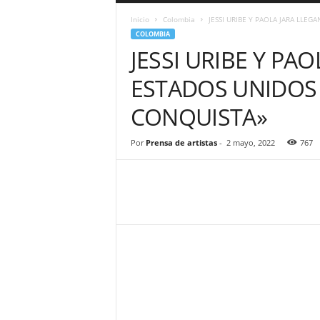
a
Inicio
Colombia
JESSI URIBE Y PAOLA JARA LLEG
r
COLOMBIA
a
JESSI URIBE Y PA
n
d
ESTADOS UNIDOS
u
l
CONQUISTA»
a
.
C
Por
Prensa de artistas
-
2 mayo, 2022
767
O
N
o
t
i
c
i
a
s
d
e