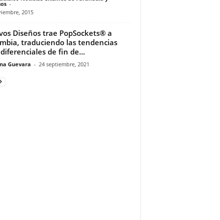
os
-
viembre, 2015
os Diseños trae PopSockets® a
mbia, traduciendo las tendencias
diferenciales de fin de...
ina Guevara
-
24 septiembre, 2021