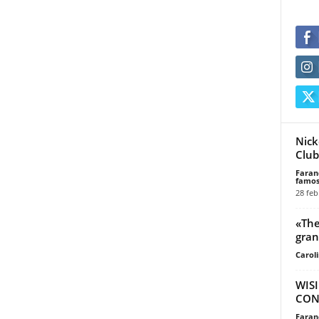
Nick
Club
Faran
famos
28 feb
«The
gran
Carol
WIS
CON 
Faran