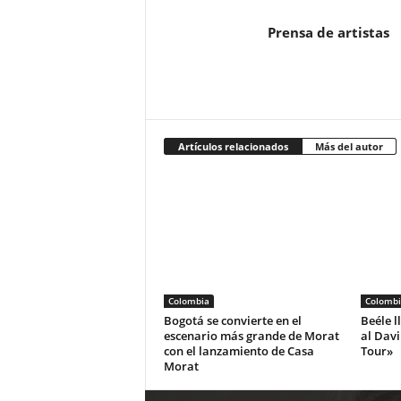
Prensa de artistas
Artículos relacionados
Más del autor
Colombia
Colombi
Bogotá se convierte en el
Beéle l
escenario más grande de Morat
al Dav
con el lanzamiento de Casa
Tour»
Morat