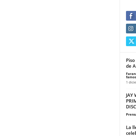
Piso
de A
Faran
famos
1 dici
JAY 
PRI
DIS
Prensa
La l
cele