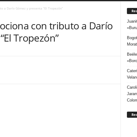
uto a Darío Gómez y presenta “El Tropezón”
Rec
Juani
ociona con tributo a Darío
«Buru
“El Tropezón”
Bogot
Morat
Beéle
«Boro
Cater
Velan
Carol
Jaram
Colo
Re