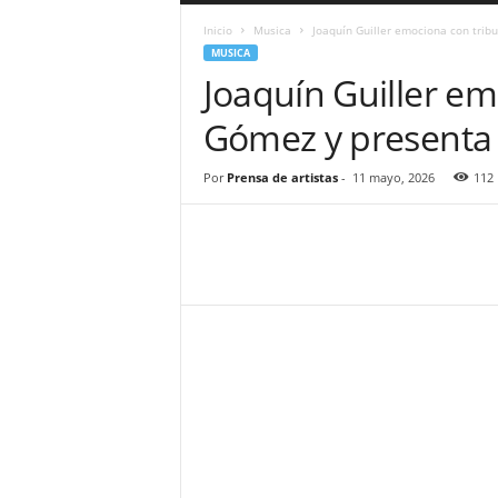
a
Inicio
Musica
Joaquín Guiller emociona con trib
r
MUSICA
a
Joaquín Guiller em
n
d
Gómez y presenta 
u
l
a
Por
Prensa de artistas
-
11 mayo, 2026
112
.
C
O
N
o
t
i
c
i
a
s
d
e