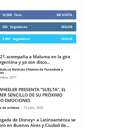
16,500
Fans
ME GUSTA
350
Seguidores
SEGUIR
3,099
Seguidores
SEGUIR
 21 acompaña a Maluma en la gira
rgentina y ya son disco...
dula.co Noticias Chismes de Farandula y
os
-
embre, 2017
WHEELER PRESENTA “SUELTA”, EL
MER SENCILLO DE SU PRÓXIMO
CO EMOCIONES
 de artistas
-
12 julio, 2022
legada de Disney+ a Latinoamérica se
bró en Buenos Aires y Ciudad de...