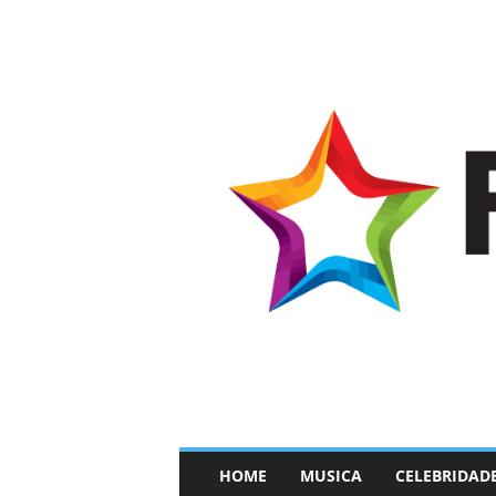
–
HOME
MUSICA
CELEBRIDAD
F