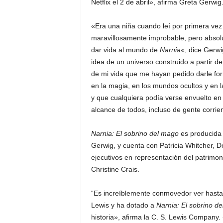
Netflix el 2 de abril», afirma Greta Gerwig
«Era una niña cuando leí por primera ve
maravillosamente improbable, pero absolu
dar vida al mundo de
Narnia
«, dice Gerwi
idea de un universo construido a partir d
de mi vida que me hayan pedido darle fo
en la magia, en los mundos ocultos y en l
y que cualquiera podía verse envuelto en
alcance de todos, incluso de gente corr
Narnia: El sobrino del mago
es producida
Gerwig, y cuenta con Patricia Whitcher,
ejecutivos en representación del patrimon
Christine Crais.
“Es increíblemente conmovedor ver hasta
Lewis y ha dotado a
Narnia: El sobrino d
historia», afirma la C. S. Lewis Company