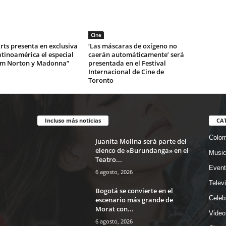
Cine
ts presenta en exclusiva
‘Las máscaras de oxígeno no
tinoamérica el especial
caerán automáticamente’ será
m Norton y Madonna”
presentada en el Festival
Internacional de Cine de
Toronto
Incluso más noticias
CA
Colom
Juanita Molina será parte del
elenco de «Burundanga» en el
Musi
Teatro...
Event
6 agosto, 2026
Telev
Bogotá se convierte en el
Celeb
escenario más grande de
Morat con...
Video
6 agosto, 2026