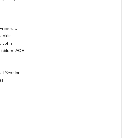
d
n
Primorac
anklin
. John
isblum, ACE
al Scanlan
es