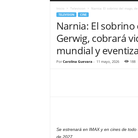
a
Inicio
Television
Narnia: El sobrino del mago, de
r
TELEVISION
CINE
a
Narnia: El sobrino
n
d
Gerwig, cobrará v
u
l
mundial y eventiz
a
.
C
Por
Carolina Guevara
-
11 mayo, 2026
188
O
N
o
t
i
c
i
a
s
d
Se estrenará en IMAX y en cines de todo e
e
de 2027.