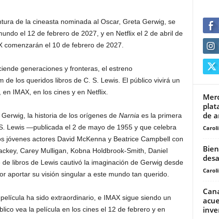
entura de la cineasta nominada al Oscar, Greta Gerwig, se
undo el 12 de febrero de 2027, y en Netflix el 2 de abril de
X comenzarán el 10 de febrero de 2027.
ende generaciones y fronteras, el estreno
 de los queridos libros de C. S. Lewis. El público vivirá un
en IMAX, en los cines y en Netflix.
Merc
plat
de ar
r Gerwig, la historia de los orígenes de
Narnia
es la primera
 S. Lewis —publicada el 2 de mayo de 1955 y que celebra
Carol
os jóvenes actores David McKenna y Beatrice Campbell con
Bien
ackey, Carey Mulligan, Kobna Holdbrook-Smith, Daniel
desa
ie de libros de Lewis cautivó la imaginación de Gerwig desde
Carol
 aportar su visión singular a este mundo tan querido.
Cana
 película ha sido extraordinario, e IMAX sigue siendo un
acue
inve
lico vea la película en los cines el 12 de febrero y en