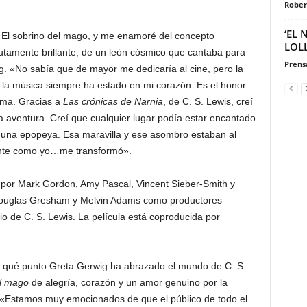
.
Rober
‘EL
z El sobrino del mago, y me enamoré del concepto
LOL
tamente brillante, de un león cósmico que cantaba para
Prensa
g. «No sabía que de mayor me dedicaría al cine, pero la
e la música siempre ha estado en mi corazón. Es el honor
rma. Gracias a
Las crónicas de Narnia
, de C. S. Lewis, creí
a aventura. Creí que cualquier lugar podía estar encantado
 una epopeya. Esa maravilla y ese asombro estaban al
iente como yo…me transformó».
 por Mark Gordon, Amy Pascal, Vincent Sieber-Smith y
 Douglas Gresham y Melvin Adams como productores
io de C. S. Lewis. La película está coproducida por
 qué punto Greta Gerwig ha abrazado el mundo de C. S.
el mago
de alegría, corazón y un amor genuino por la
. «Estamos muy emocionados de que el público de todo el