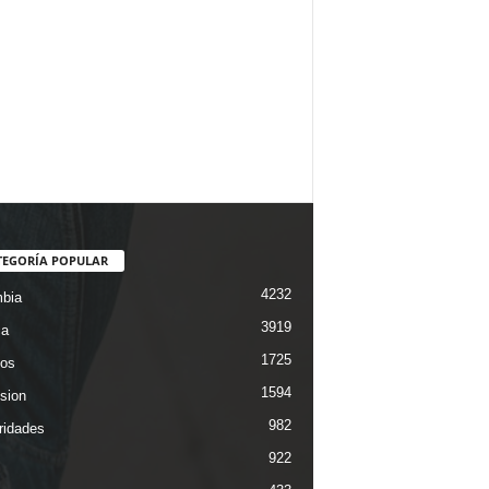
TEGORÍA POPULAR
4232
bia
3919
ca
1725
os
1594
ision
982
ridades
922