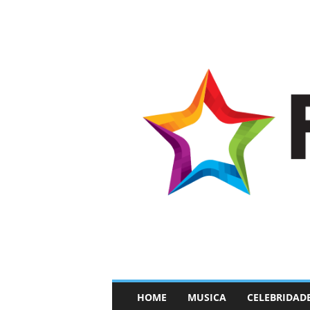
–
HOME
MUSICA
CELEBRIDAD
F