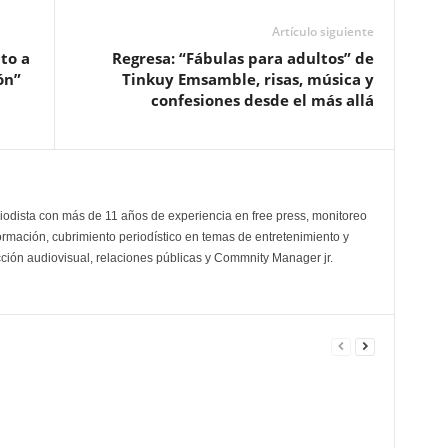
Artículo siguiente
to a
Regresa: “Fábulas para adultos” de
ón”
Tinkuy Emsamble, risas, música y
confesiones desde el más allá
odista con más de 11 años de experiencia en free press, monitoreo
ormación, cubrimiento periodístico en temas de entretenimiento y
cción audiovisual, relaciones públicas y Commnity Manager jr.