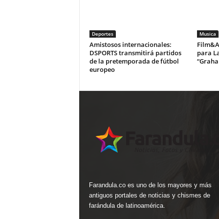
Deportes
Musica
Amistosos internacionales:
Film&Ar
DSPORTS transmitirá partidos
para La
de la pretemporada de fútbol
“Graha
europeo
Farandula.co es uno de los mayores y más
antiguos portales de noticias y chismes de
farándula de latinoamérica.