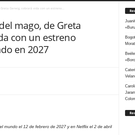
 Greta Gerwig, cobrará vida con un estreno...
Rec
Juani
 del mago, de Greta
«Buru
ida con un estreno
Bogot
Morat
ado en 2027
Beéle
«Boro
Cater
Velan
Carol
Jaram
Colo
Re
l mundo el 12 de febrero de 2027 y en Netflix el 2 de abril