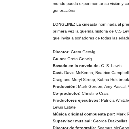
mundo pueda experimentar su visión y co
generación».
LONGLINE:
La cineasta nominada al prem
primera vez la querida historia de C.S Le
que invita a soñadores de todas las edad
Director:
Greta Gerwig
Guion:
Greta Gerwig
Basada en la novela de:
C. S. Lewis
Cast:
David McKenna, Beatrice Campbell,
Craig and Meryl Streep, Kobna Holdbro
Producción:
Mark Gordon, Amy Pascal, 
Co-productor:
Christine Crais
Productores ejecutivos:
Patricia Whitc
Lewis Estate
Música original compuesta por:
Mark R
Supervisor musical:
George Drakoulias
Director de fotografía:
Seamus McGarve