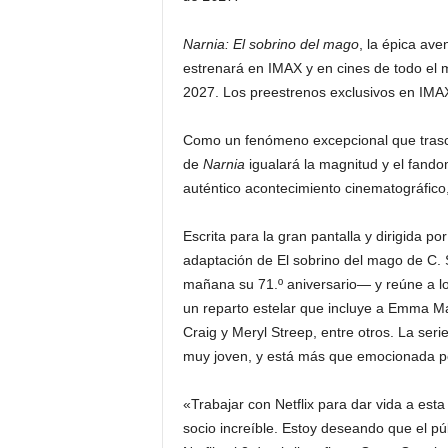
F
a
m
Narnia: El sobrino del mago
, la épica av
o
estrenará en IMAX y en cines de todo el m
s
2027. Los preestrenos exclusivos en IMA
o
s
Como un fenómeno excepcional que trasci
de
Narnia
igualará la magnitud y el fandom
auténtico acontecimiento cinematográfico, 
Escrita para la gran pantalla y dirigida po
adaptación de El sobrino del mago de C.
mañana su 71.º aniversario— y reúne a l
un reparto estelar que incluye a Emma M
Craig y Meryl Streep, entre otros. La ser
muy joven, y está más que emocionada por
«Trabajar con Netflix para dar vida a esta
socio increíble. Estoy deseando que el púb