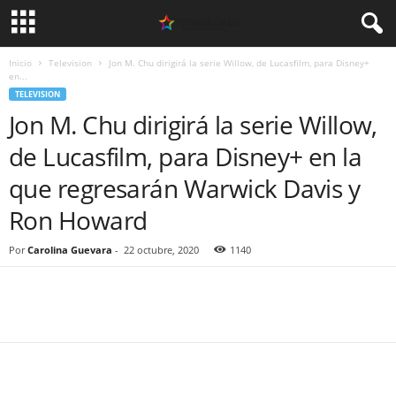
Inicio
Television
Jon M. Chu dirigirá la serie Willow, de Lucasfilm, para Disney+
en...
TELEVISION
Jon M. Chu dirigirá la serie Willow,
de Lucasfilm, para Disney+ en la
que regresarán Warwick Davis y
Ron Howard
Por
Carolina Guevara
-
22 octubre, 2020
1140