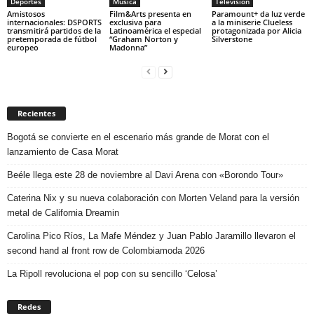
Deportes
Musica
Television
Amistosos
Film&Arts presenta en
Paramount+ da luz verde
internacionales: DSPORTS
exclusiva para
a la miniserie Clueless
transmitirá partidos de la
Latinoamérica el especial
protagonizada por Alicia
pretemporada de fútbol
“Graham Norton y
Silverstone
europeo
Madonna”
Recientes
Bogotá se convierte en el escenario más grande de Morat con el
lanzamiento de Casa Morat
Beéle llega este 28 de noviembre al Davi Arena con «Borondo Tour»
Caterina Nix y su nueva colaboración con Morten Veland para la versión
metal de California Dreamin
Carolina Pico Ríos, La Mafe Méndez y Juan Pablo Jaramillo llevaron el
second hand al front row de Colombiamoda 2026
La Ripoll revoluciona el pop con su sencillo ‘Celosa’
Redes