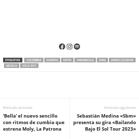
Facebook
Instagram
Spotify
ETIQUETAS
COLOMBIA
EUROPA
EXITO
FARANDULA
GIRA
JORGE CELEDON
MUSICA
SOLD OUT
Artículo anterior
Artículo siguiente
‘Bella’ el nuevo sencillo
Sebastián Medina «Sbm»
con ritmos de cumbia que
presenta su gira «Bailando
estrena Moly, La Patrona
Bajo El Sol Tour 2023»