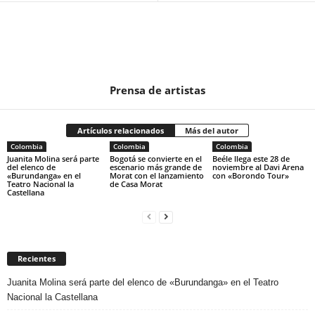
Prensa de artistas
Artículos relacionados
Más del autor
Colombia
Colombia
Colombia
Juanita Molina será parte
Bogotá se convierte en el
Beéle llega este 28 de
del elenco de
escenario más grande de
noviembre al Davi Arena
«Burundanga» en el
Morat con el lanzamiento
con «Borondo Tour»
Teatro Nacional la
de Casa Morat
Castellana
Recientes
Juanita Molina será parte del elenco de «Burundanga» en el Teatro
Nacional la Castellana