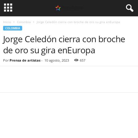
Inicio
Colombia
Jorge Celedón cierra con broche de oro su gira enEuropa
COLOMBIA
Jorge Celedón cierra con broche
de oro su gira enEuropa
Por
Prensa de artistas
-
10 agosto, 2023
657