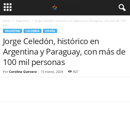
Inicio
Argentina
Jorge Celedón, histórico en Argentina y Paraguay, con más de 100
mil...
ARGENTINA
COLOMBIA
ESPAÑA
Jorge Celedón, histórico en
Argentina y Paraguay, con más de
100 mil personas
Por
Carolina Guevara
-
13 marzo, 2024
827