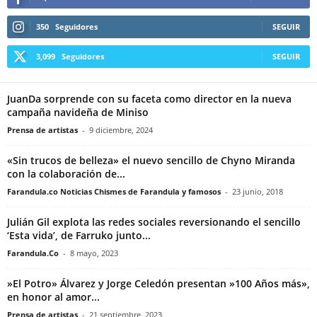
350
Seguidores
SEGUIR
3,099
Seguidores
SEGUIR
JuanDa sorprende con su faceta como director en la nueva
campaña navideña de Miniso
Prensa de artistas
-
9 diciembre, 2024
«Sin trucos de belleza» el nuevo sencillo de Chyno Miranda
con la colaboración de...
Farandula.co Noticias Chismes de Farandula y famosos
-
23 junio, 2018
Julián Gil explota las redes sociales reversionando el sencillo
‘Esta vida’, de Farruko junto...
Farandula.Co
-
8 mayo, 2023
»El Potro» Álvarez y Jorge Celedón presentan »100 Años más»,
en honor al amor...
Prensa de artistas
-
21 septiembre, 2023