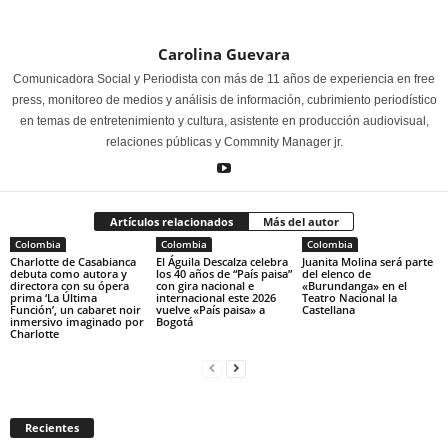
Carolina Guevara
Comunicadora Social y Periodista con más de 11 años de experiencia en free
press, monitoreo de medios y análisis de información, cubrimiento periodístico
en temas de entretenimiento y cultura, asistente en producción audiovisual,
relaciones públicas y Commnity Manager jr.
Artículos relacionados
Más del autor
Colombia
Colombia
Colombia
Charlotte de Casabianca
El Águila Descalza celebra
Juanita Molina será parte
debuta como autora y
los 40 años de “País paisa”
del elenco de
directora con su ópera
con gira nacional e
«Burundanga» en el
prima ‘La Última
internacional este 2026
Teatro Nacional la
Función’, un cabaret noir
vuelve «País paisa» a
Castellana
inmersivo imaginado por
Bogotá
Charlotte
Recientes