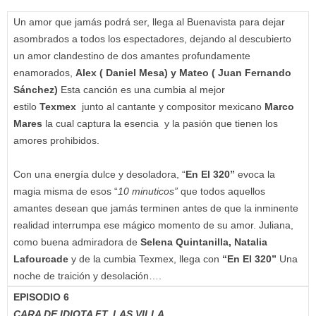
Un amor que jamás podrá ser, llega al Buenavista para dejar
asombrados a todos los espectadores, dejando al descubierto
un amor clandestino de dos amantes profundamente
enamorados,
Alex ( Daniel Mesa) y Mateo ( Juan Fernando
Sánchez)
Esta canción es una cumbia al mejor
estilo
Texmex
junto al cantante y compositor mexicano
Marco
Mares
la cual captura la esencia y la pasión que tienen los
amores prohibidos.
Con una energía dulce y desoladora, “
En El 320”
evoca la
magia misma de esos “
10 minuticos”
que todos aquellos
amantes desean que jamás terminen antes de que la inminente
realidad interrumpa ese mágico momento de su amor. Juliana,
como buena admiradora de
Selena Quintanilla, Natalia
Lafourcade
y de la cumbia Texmex, llega con
“En El 320”
Una
noche de traición y desolación….
EPISODIO 6
CARA DE IDIOTA FT. LAS VILLA