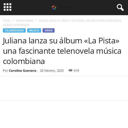
Inicio
Celebridades
Juliana lanza su álbum «La Pista» una fascinante telenovela
música colombiana
CELEBRIDADES
MUSICA
VIDEO
Juliana lanza su álbum «La Pista»
una fascinante telenovela música
colombiana
Por
Carolina Guevara
-
26 febrero, 2025
419