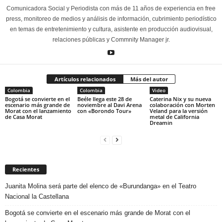
Comunicadora Social y Periodista con más de 11 años de experiencia en free
press, monitoreo de medios y análisis de información, cubrimiento periodístico
en temas de entretenimiento y cultura, asistente en producción audiovisual,
relaciones públicas y Commnity Manager jr.
Artículos relacionados
Más del autor
Colombia
Colombia
Video
Bogotá se convierte en el
Beéle llega este 28 de
Caterina Nix y su nueva
escenario más grande de
noviembre al Davi Arena
colaboración con Morten
Morat con el lanzamiento
con «Borondo Tour»
Veland para la versión
de Casa Morat
metal de California
Dreamin
Recientes
Juanita Molina será parte del elenco de «Burundanga» en el Teatro
Nacional la Castellana
Bogotá se convierte en el escenario más grande de Morat con el