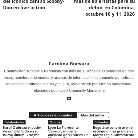
del icónico canino Scooby-
más de 80 artistas para su
Doo en live-action
debut en Colombia,
octubre 10 y 11, 2026
Carolina Guevara
Comunicadora Social y Periodista con más de 11 años de experiencia en free
press, monitoreo de medios y análisis de información, cubrimiento periodístico
en temas de entretenimiento y cultura, asistente en producción audiovisual,
relaciones públicas y Commnity Manager jr.
Artículos relacionados
Más del autor
Celebridades
Musica
Colombia
Karol G abraza el poder
Lyon La F presenta
Bogotá se convierte en el
de sentirlo todo en su
“Espejo”, el primer
escenario más grande de
nuevo álbum, «No me
adelanto de su nuevo EP
Morat con el lanzamiento