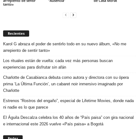
arrepiento de sentir
“Ausencia”
de Casa Morat
tanto»
Recientes
Karol G abraza el poder de sentirlo todo en su nuevo álbum, «No me
arrepiento de sentir tanto»
Los rituales están de vuelta: cada vez más personas buscan
experiencias para disfrutar sin afán
Charlotte de Casabianca debuta como autora y directora con su ópera
prima ‘La Última Función’, un cabaret noir inmersivo imaginado por
Charlotte
Estrenos “Rostros del engaño”, especial de Lifetime Movies, donde nada
ni nadie es lo que parece
El Águila Descalza celebra los 40 años de “País paisa” con gira nacional
e internacional este 2026 vuelve «País paisa» a Bogotá
Redes