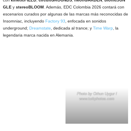
con
kineticFIELD
,
circuitGROUNDS
,
neonGARDEN
,
bionicJUN
GLE
y
stereoBLOOM
. Además, EDC Colombia 2026 contará con
escenarios curados por algunas de las marcas más reconocidas de
Insomniac, incluyendo
Factory 93
, enfocada en sonidos
underground;
Dreamstate
, dedicada al trance; y
Time Warp
, la
legendaria marca nacida en Alemania.
Photo by Orhun Uygur I
www.turkphotos.com