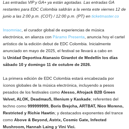
Las entradas VIP y GA+ ya están agotadas. Las entradas GA
restantes para EDC Colombia saldrán a la venta este viernes 12 de
junio a las 2:00 p.m. (COT) / 12:00 p.m. (PT) en
ticketmaster.co
Insomniac
, el curador global de experiencias de música
electrónica, en alianza con
Páramo Presenta
, anuncia hoy el cartel
artístico de la edición debut de EDC Colombia. Inicialmente
anunciado en mayo de 2025, el festival se llevará a cabo en
la
Unidad Deportiva Atanasio Girardot de Medellín los días
sábado 10 y domingo 11 de octubre de 2026.
La primera edición de EDC Colombia estará encabezada por
íconos globales de la música electrónica, incluyendo a pesos
pesados de los festivales como
Alesso, Afrojack B2B Green
Velvet, ALOK, Deadmau5, Illenium y Kaskade
; referentes del
techno como
999999999, Boris Brejcha, ARTBAT, Nico Moreno,
Restricted y Richie Hawtin
; y destacados exponentes del trance
como
Above & Beyond, Astrix, Cosmic Gate, Infected
Mushroom, Hannah Laing y Vini Vici.