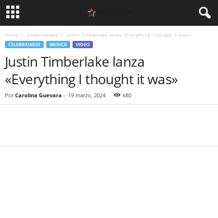
Inicio
Celebridades
Justin Timberlake lanza «Everything I thought it was»
CELEBRIDADES
MUSICA
VIDEO
Justin Timberlake lanza
«Everything I thought it was»
Por
Carolina Guevara
-
19 marzo, 2024
680