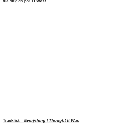
fue dirigido por
Ti West
.
Tracklist
– Everything I Thought It Was