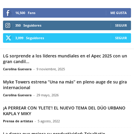
16,500
Fans
ME GUSTA
350
Seguidores
SEGUIR
3,099
Seguidores
SEGUIR
LG sorprende a los líderes mundiales en el Apec 2025 con un
gran candil...
Carolina Guevara
-
9 noviembre, 2025
Myke Towers estrena “Una na más” en pleno auge de su gira
internacional
Carolina Guevara
-
29 mayo, 2026
¡A PERREAR CON ‘FLETE’! EL NUEVO TEMA DEL DÚO URBANO
KAPLA Y MIKY
Prensa de artistas
-
5 agosto, 2022
La danza que mejora su productividad: Trisaltatio