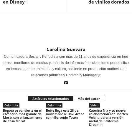
en Disney+
de vinilos dorados
Carolina Guevara
Comunicadora Social y Periodista con más de 11 años de experiencia en free
press, monitoreo de medios y análisis de información, cubrimiento periodístico
en temas de entretenimiento y cultura, asistente en producción audiovisual,
relaciones públicas y Commnity Manager jr.
Artículos relacionados
Más del autor
Colombia
Colombia
Video
Bogotá se convierte en el
Beéle llega este 28 de
Caterina Nix y su nueva
escenario más grande de
noviembre al Davi Arena
colaboración con Morten
Morat con el lanzamiento
con «Borondo Tour»
Veland para la versión
de Casa Morat
metal de California
Dreamin