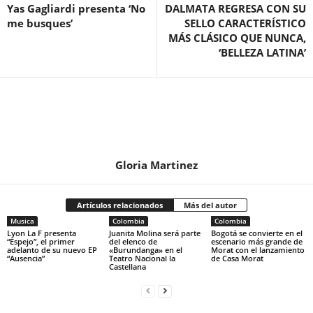
Yas Gagliardi presenta ‘No
DALMATA REGRESA CON SU
me busques’
SELLO CARACTERÍSTICO
MÁS CLÁSICO QUE NUNCA,
‘BELLEZA LATINA’
Gloria Martinez
Artículos relacionados
Más del autor
Musica
Colombia
Colombia
Lyon La F presenta
Juanita Molina será parte
Bogotá se convierte en el
“Espejo”, el primer
del elenco de
escenario más grande de
adelanto de su nuevo EP
«Burundanga» en el
Morat con el lanzamiento
“Ausencia”
Teatro Nacional la
de Casa Morat
Castellana