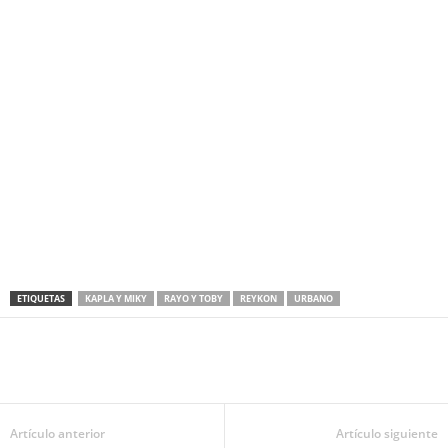
ETIQUETAS
KAPLA Y MIKY
RAYO Y TOBY
REYKON
URBANO
Artículo anterior
Artículo siguiente