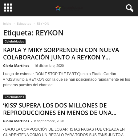
Inicio
Etiquetas
REYKON
Etiqueta: REYKON
Celebridades
KAPLA Y MIKY SORPRENDEN CON NUEVA
COLABORACIÓN JUNTO A REYKON Y...
Gloria Martinez
-
16 diciembre, 2020
Luego de estrenar 'DON’T STOP THE PARTY'junto a Eladio Carrión
y 'KISS' junto a REYKON con la que se han posicionado rápidamente en los
primeros puestos del chart de...
Celebridades
‘KISS’ SUPERA LOS DOS MILLONES DE
REPRODUCCIONES EN MENOS DE UNA...
Gloria Martinez
-
8 septiembre, 2020
- BAJO LA COMPOSICIÓN DE LOS ARTISTAS PAISAS FUE CREADA EN
CUARENTENA COMO UN REGALO PARA TODOS SUS FANS JUNTO A