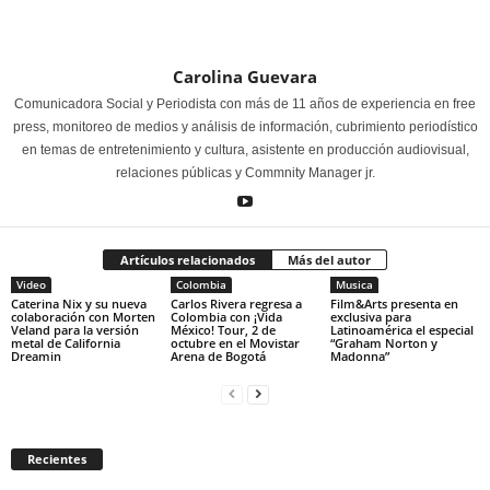
Carolina Guevara
Comunicadora Social y Periodista con más de 11 años de experiencia en free
press, monitoreo de medios y análisis de información, cubrimiento periodístico
en temas de entretenimiento y cultura, asistente en producción audiovisual,
relaciones públicas y Commnity Manager jr.
Artículos relacionados
Más del autor
Video
Colombia
Musica
Caterina Nix y su nueva
Carlos Rivera regresa a
Film&Arts presenta en
colaboración con Morten
Colombia con ¡Vida
exclusiva para
Veland para la versión
México! Tour, 2 de
Latinoamérica el especial
metal de California
octubre en el Movistar
“Graham Norton y
Dreamin
Arena de Bogotá
Madonna”
Recientes