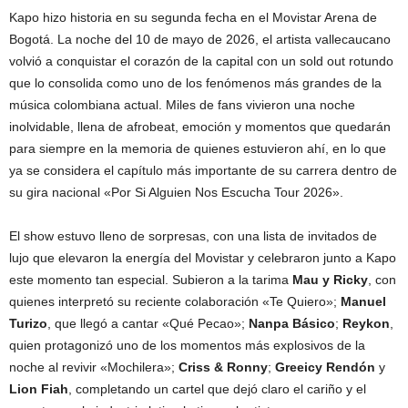
Kapo hizo historia en su segunda fecha en el Movistar Arena de
Bogotá. La noche del 10 de mayo de 2026, el artista vallecaucano
volvió a conquistar el corazón de la capital con un sold out rotundo
que lo consolida como uno de los fenómenos más grandes de la
música colombiana actual. Miles de fans vivieron una noche
inolvidable, llena de afrobeat, emoción y momentos que quedarán
para siempre en la memoria de quienes estuvieron ahí, en lo que
ya se considera el capítulo más importante de su carrera dentro de
su gira nacional «Por Si Alguien Nos Escucha Tour 2026».
El show estuvo lleno de sorpresas, con una lista de invitados de
lujo que elevaron la energía del Movistar y celebraron junto a Kapo
este momento tan especial. Subieron a la tarima
Mau y Ricky
, con
quienes interpretó su reciente colaboración «Te Quiero»;
Manuel
Turizo
, que llegó a cantar «Qué Pecao»;
Nanpa Básico
;
Reykon
,
quien protagonizó uno de los momentos más explosivos de la
noche al revivir «Mochilera»;
Criss & Ronny
;
Greeicy Rendón
y
Lion Fiah
, completando un cartel que dejó claro el cariño y el