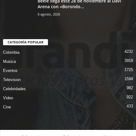
Beéle llega este 28 de noviembre al Davi
Arena con «Borondo...
6 agosto, 2026
CATEGORÍA POPULAR
4232
Colombia
3919
Musica
1725
Eventos
1594
Television
982
Celebridades
922
Video
433
Cine