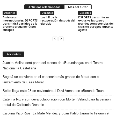
Artículos relacionados
Más del autor
Deportes
Deportes
Deportes
Amistosos
Los 4 R de la
DSPORTS transmite en
internacionales: DSPORTS
recuperación después del
exclusiva las cuatro
transmitirá partidos de la
ejercicio
grandes competencias del
pretemporada de fútbol
ciclismo europeo durante
europeo
agosto
Recientes
Juanita Molina será parte del elenco de «Burundanga» en el Teatro
Nacional la Castellana
Bogotá se convierte en el escenario más grande de Morat con el
lanzamiento de Casa Morat
Beéle llega este 28 de noviembre al Davi Arena con «Borondo Tour»
Caterina Nix y su nueva colaboración con Morten Veland para la versión
metal de California Dreamin
Carolina Pico Ríos, La Mafe Méndez y Juan Pablo Jaramillo llevaron el