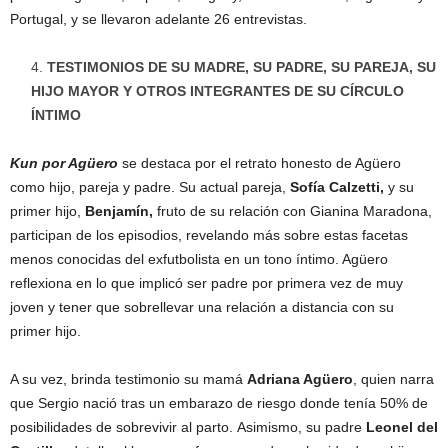
Portugal, y se llevaron adelante 26 entrevistas.
TESTIMONIOS DE SU MADRE, SU PADRE, SU PAREJA, SU
HIJO MAYOR Y OTROS INTEGRANTES DE SU CÍRCULO
ÍNTIMO
Kun por Agüero
se destaca por el retrato honesto de Agüero
como hijo, pareja y padre. Su actual pareja,
Sofía Calzetti
,
y su
primer hijo,
Benjamí
n,
fruto de su relación con Gianina Maradona,
participan de los episodios, revelando más sobre estas facetas
menos conocidas del exfutbolista en un tono íntimo. Agüero
reflexiona en lo que implicó ser padre por primera vez de muy
joven y tener que sobrellevar una relación a distancia con su
primer hijo.
A su vez, brinda testimonio su mamá
Adriana Agüero
, quien narra
que Sergio nació tras un embarazo de riesgo donde tenía 50% de
posibilidades de sobrevivir al parto. Asimismo, su padre
Leonel del