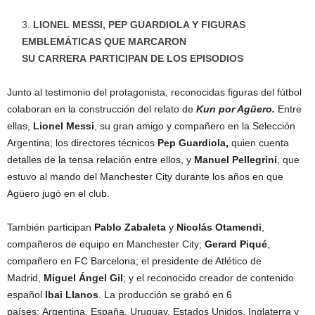
LIONEL MESSI, PEP GUARDIOLA Y FIGURAS
EMBLEMÁTICAS QUE MARCARON
SU
CARRERA PARTICIPAN DE LOS EPISODIOS
Junto al testimonio del protagonista, reconocidas figuras del fútbol
colaboran en la construcción del relato de
Kun por Agüero.
Entre
ellas,
Lionel Messi
, su gran amigo y compañero en la Selección
Argentina; los directores técnicos
Pep Guardiola
,
quien cuenta
detalles de la tensa relación entre ellos, y
Manuel Pellegrini
, que
estuvo al mando del Manchester City durante los años en que
Agüero jugó en el club.
También participan
Pablo Zabaleta
y
Nicolás Otamendi
,
compañeros de equipo en Manchester City;
Gerard Piqué
,
compañero en FC Barcelona; el presidente de Atlético de
Madrid,
Miguel Ángel Gil
; y el reconocido creador de contenido
español
Ibai Llanos
. La producción se grabó en 6
países: Argentina, España, Uruguay, Estados Unidos, Inglaterra y