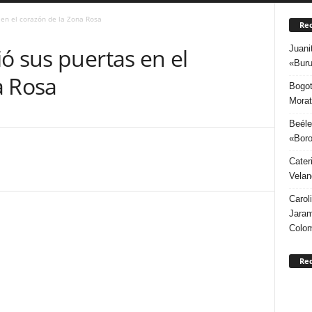
 en el corazón de la Zona Rosa
Rec
Juani
ó sus puertas en el
«Buru
a Rosa
Bogot
Morat
Beéle
«Boro
Cater
Velan
Carol
Jaram
Colo
Re