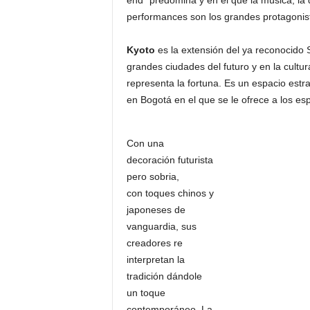
end” predomina y en el que la música, la 
performances son los grandes protagonist
Kyoto
es la extensión del ya reconocido 
grandes ciudades del futuro y en la cultu
representa la fortuna. Es un espacio est
en Bogotá en el que se le ofrece a los es
Con una
decoración futurista
pero sobria,
con toques chinos y
japoneses de
vanguardia, sus
creadores re
interpretan la
tradición dándole
un toque
contemporáneo. La