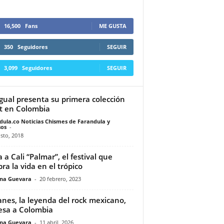
16,500
Fans
ME GUSTA
350
Seguidores
SEGUIR
3,099
Seguidores
SEGUIR
gual presenta su primera colección
t en Colombia
dula.co Noticias Chismes de Farandula y
os
-
sto, 2018
a a Cali “Palmar”, el festival que
bra la vida en el trópico
ina Guevara
-
20 febrero, 2023
anes, la leyenda del rock mexicano,
esa a Colombia
ina Guevara
-
11 abril, 2026