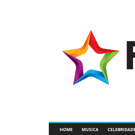
–
HOME
MUSICA
CELEBRIDAD
F