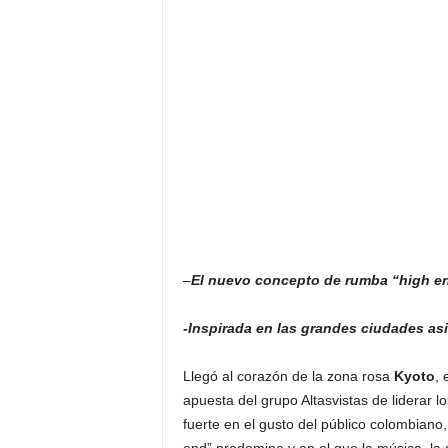
F
a
m
o
s
o
s
–
El nuevo concepto de rumba “high e
-Inspirada en las grandes ciudades asiá
Llegó al corazón de la zona rosa
Kyoto
, 
apuesta del grupo Altasvistas de liderar lo
fuerte en el gusto del público colombiano