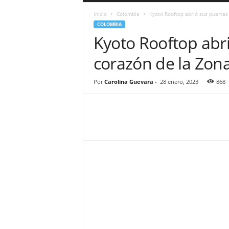
a
Inicio
Colombia
Kyoto Rooftop abrió sus puertas
r
COLOMBIA
a
Kyoto Rooftop abri
n
d
corazón de la Zon
u
l
a
Por
Carolina Guevara
-
28 enero, 2023
868
.
C
O
N
o
t
i
c
i
a
s
d
e