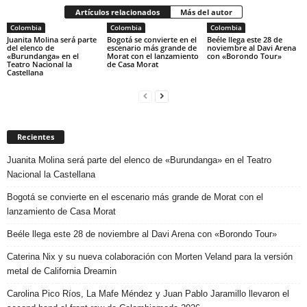
Artículos relacionados
Más del autor
Colombia
Colombia
Colombia
Juanita Molina será parte
Bogotá se convierte en el
Beéle llega este 28 de
del elenco de
escenario más grande de
noviembre al Davi Arena
«Burundanga» en el
Morat con el lanzamiento
con «Borondo Tour»
Teatro Nacional la
de Casa Morat
Castellana
Recientes
Juanita Molina será parte del elenco de «Burundanga» en el Teatro
Nacional la Castellana
Bogotá se convierte en el escenario más grande de Morat con el
lanzamiento de Casa Morat
Beéle llega este 28 de noviembre al Davi Arena con «Borondo Tour»
Caterina Nix y su nueva colaboración con Morten Veland para la versión
metal de California Dreamin
Carolina Pico Ríos, La Mafe Méndez y Juan Pablo Jaramillo llevaron el