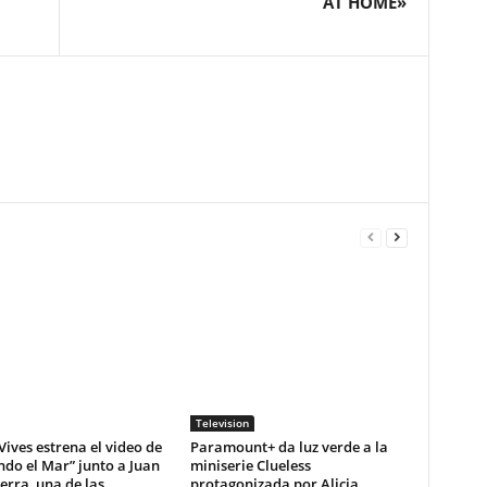
AT HOME»
Television
Vives estrena el video de
Paramount+ da luz verde a la
do el Mar” junto a Juan
miniserie Clueless
erra, una de las
protagonizada por Alicia