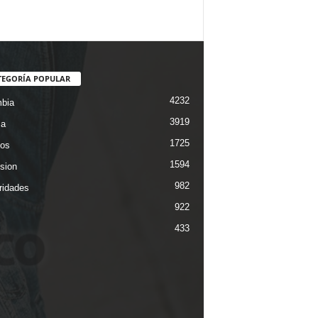
TEGORÍA POPULAR
4232
bia
3919
ca
1725
os
1594
ision
982
ridades
922
433