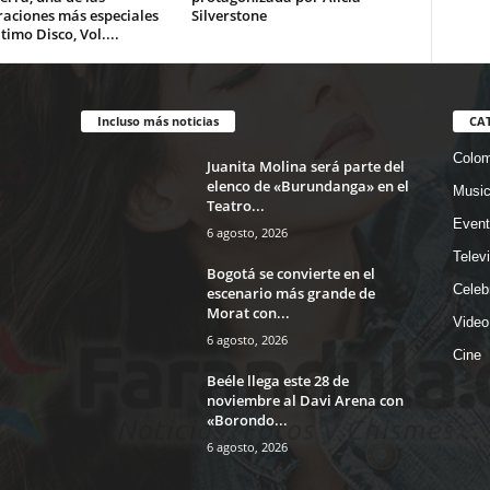
raciones más especiales
Silverstone
ltimo Disco, Vol....
Incluso más noticias
CA
Colom
Juanita Molina será parte del
elenco de «Burundanga» en el
Musi
Teatro...
Event
6 agosto, 2026
Telev
Bogotá se convierte en el
Celeb
escenario más grande de
Morat con...
Video
6 agosto, 2026
Cine
Beéle llega este 28 de
noviembre al Davi Arena con
«Borondo...
6 agosto, 2026