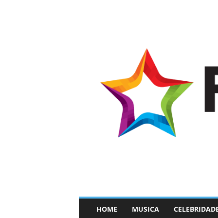
–
HOME
MUSICA
CELEBRIDAD
F