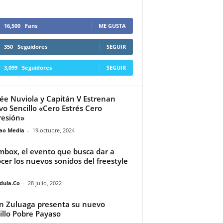
16,500
Fans
ME GUSTA
350
Seguidores
SEGUIR
3,099
Seguidores
SEGUIR
e Nuviola y Capitán V Estrenan
o Sencillo «Cero Estrés Cero
esión»
ao Media
-
19 octubre, 2024
box, el evento que busca dar a
cer los nuevos sonidos del freestyle
dula.Co
-
28 julio, 2022
n Zuluaga presenta su nuevo
illo Pobre Payaso