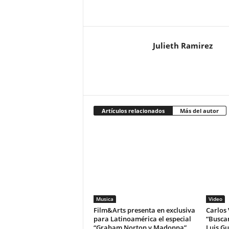
Julieth Ramirez
Artículos relacionados
Más del autor
Musica
Video
Film&Arts presenta en exclusiva
Carlos 
para Latinoamérica el especial
“Buscan
“Graham Norton y Madonna”
Luis Gu