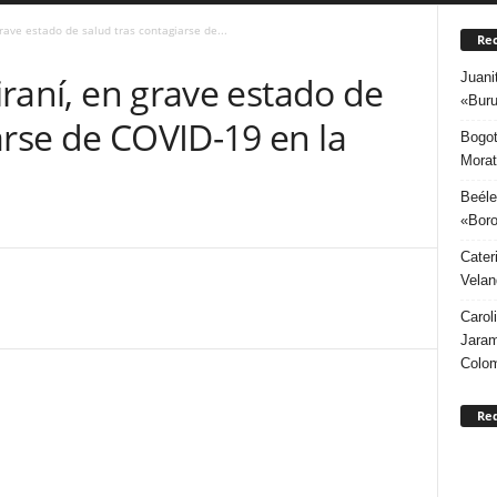
 grave estado de salud tras contagiarse de...
Rec
Juani
 iraní, en grave estado de
«Buru
arse de COVID-19 en la
Bogot
Morat
Beéle
«Boro
Cater
Velan
Carol
Jaram
Colo
Re