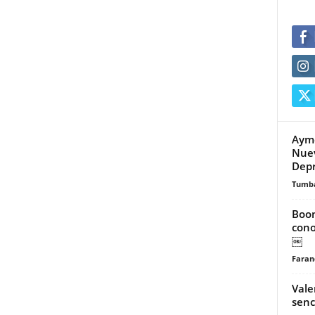
Aymé
Nuev
Depr
Tumb
Boom
cono
￼
Faran
Vale
senc