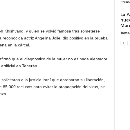
Prensa
La P
nuev
Morc
h Khishvand, y quien se volvió famosa tras someterse
Tumb
a reconocida actriz Angelina Jolie, dio positivo en la prueba
na en la cárcel.
irmó que el diagnóstico de la mujer no es nada alentador
rtificial en Teherán.
olicitaron a la justicia iraní que aprobaran su liberación,
85.000 reclusos para evitar la propagación del virus, sin
nza.