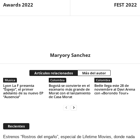
Awards 2022
FEST 2022
Maryory Sanchez
Artículos relacionados
Más del autor
Musica
Colombia
Colombia
Lyon La F presenta
Bogotá se convierte en el
Beéle llega este 28 de
“Espejo”, el primer
escenario más grande de
noviembre al Davi Arena
adelanto de su nuevo EP
Morat con el lanzamiento
con «Borondo Tour»
“Ausencia”
de Casa Morat
Recientes
Estrenos “Rostros del engaño”, especial de Lifetime Movies, donde nada