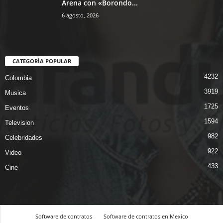
Arena con «Borondo...
6 agosto, 2026
CATEGORÍA POPULAR
4232
Colombia
3919
Musica
1725
Eventos
1594
Television
982
Celebridades
922
Video
433
Cine
Software de contratos
Software de contratos en Mexico