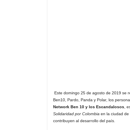
F
a
m
o
s
o
s
Este domingo 25 de agosto de 2019 se re
Ben10, Pardo, Panda y Polar, los persona
Network
Ben 10 y los Escandalosos
, e
Solidaridad por Colombia
en la ciudad de
contribuyen al desarrollo del país.