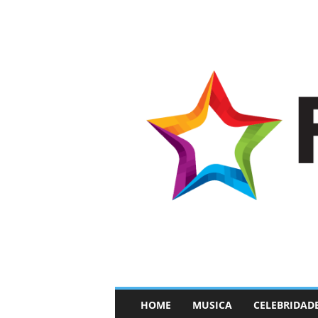
–
HOME
MUSICA
CELEBRIDAD
F