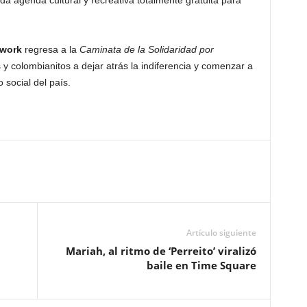
a agenda cultural y recreativa totalmente gratuita para
twork
regresa a la
Caminata de la Solidaridad por
 y colombianitos a dejar atrás la indiferencia y comenzar a
 social del país.
Artículo siguiente
Mariah, al ritmo de ‘Perreito’ viralizó
baile en Time Square