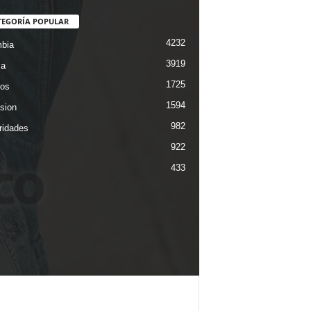
TEGORÍA POPULAR
4232
bia
3919
ca
1725
os
1594
ision
982
ridades
922
433