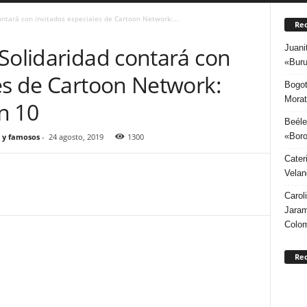
ontará con invitados especiales de Cartoon Network:...
Rec
Juani
Solidaridad contará con
«Buru
es de Cartoon Network:
Bogot
Morat
n 10
Beéle
«Boro
 y famosos
-
24 agosto, 2019
1300
Cater
Velan
Carol
Jaram
Colo
Re