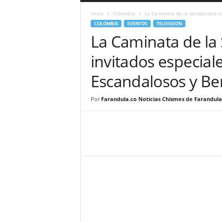
a
Inicio
Colombia
La Caminata de la Solidaridad c
r
COLOMBIA
EVENTOS
TELEVISION
a
La Caminata de la 
n
d
invitados especial
u
l
Escandalosos y Be
a
.
C
Por
Farandula.co Noticias Chismes de Farandula
O
N
o
t
i
c
i
a
s
d
e