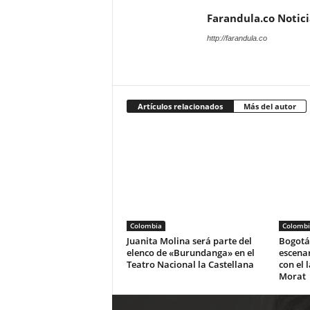
Farandula.co Notic
http://farandula.co
Artículos relacionados
Más del autor
Colombia
Colombi
Juanita Molina será parte del
Bogotá 
elenco de «Burundanga» en el
escena
Teatro Nacional la Castellana
con el 
Morat