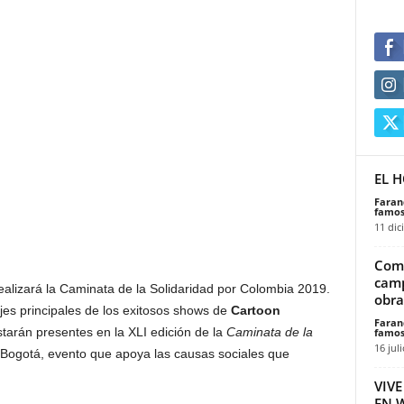
EL 
Faran
famos
11 dic
Comp
camp
alizará la Caminata de la Solidaridad por Colombia 2019.
obra
jes principales de los exitosos shows de
Cartoon
Faran
starán presentes en la XLI edición de la
Caminata de la
famos
16 jul
 Bogotá, evento que apoya las causas sociales que
VIV
EN 