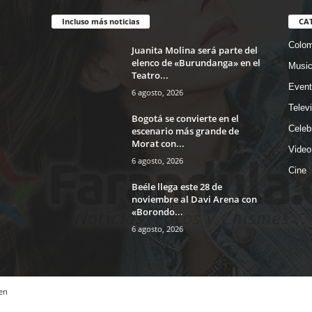
Incluso más noticias
CA
Colom
Juanita Molina será parte del
elenco de «Burundanga» en el
Musi
Teatro...
Event
6 agosto, 2026
Telev
Bogotá se convierte en el
Celeb
escenario más grande de
Morat con...
Video
6 agosto, 2026
Cine
Beéle llega este 28 de
noviembre al Davi Arena con
«Borondo...
6 agosto, 2026
en