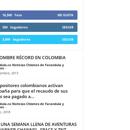
16,500
Fans
ME GUSTA
350
Seguidores
SEGUIR
3,099
Seguidores
SEGUIR
HOMBRE RÉCORD EN COLOMBIA
dula.co Noticias Chismes de Farandula y
os
-
iembre, 2013
ositores colombianos activan
aña para que el recaudo de sus
s sea pagado a...
dula.co Noticias Chismes de Farandula y
os
-
io, 2018
E UNA SEMANA LLENA DE AVENTURAS
WARNER CHANNEL, SPACE Y TNT