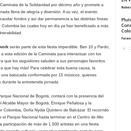
Caminata de la Solidaridad por décimo año y promete a
Rober
nada llena de alegría y diversión. A su vez, el evento
caudar fondos y así dar permanencia a las distintas líneas
Plut
Conm
r Colombia las cuales hoy en día ya han beneficiado a más
Col
nerabilidad.
Faran
work
serán parte de esta fiesta imperdible: Ben 10 y Pardo,
a esta edición de la Caminata para interactuar con los
ra que los seguidores saluden a sus personajes favoritos
era que hay más! Para celebrar esta buena causa, la
r una batucada conformada por 15 músicos, quienes
s durante la entretenida jornada.
 Parque Nacional de Bogotá, contará con la presencia del
el Alcalde Mayor de Bogotá, Enrique Peñalosa y la
or Colombia, Doña Nydia Quintero de Balcázar. El recorrido
 el Parque Nacional hasta terminar en el Centro de Alto
a participación de más de 1.500 artistas en una fiesta