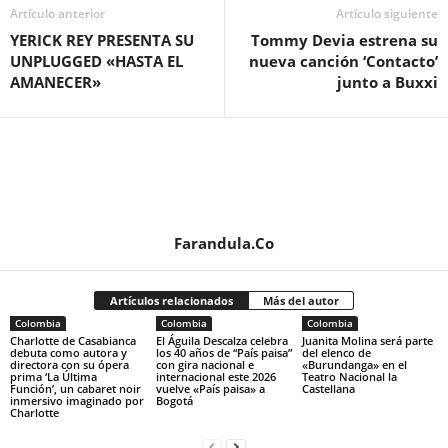
Artículo anterior
Artículo siguiente
YERICK REY PRESENTA SU
Tommy Devia estrena su
UNPLUGGED «HASTA EL
nueva canción ‘Contacto’
AMANECER»
junto a Buxxi
Farandula.Co
Artículos relacionados
Más del autor
Colombia
Colombia
Colombia
Charlotte de Casabianca
El Águila Descalza celebra
Juanita Molina será parte
debuta como autora y
los 40 años de “País paisa”
del elenco de
directora con su ópera
con gira nacional e
«Burundanga» en el
prima ‘La Última
internacional este 2026
Teatro Nacional la
Función’, un cabaret noir
vuelve «País paisa» a
Castellana
inmersivo imaginado por
Bogotá
Charlotte