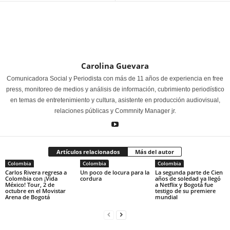
Carolina Guevara
Comunicadora Social y Periodista con más de 11 años de experiencia en free
press, monitoreo de medios y análisis de información, cubrimiento periodístico
en temas de entretenimiento y cultura, asistente en producción audiovisual,
relaciones públicas y Commnity Manager jr.
Artículos relacionados
Más del autor
Colombia
Colombia
Colombia
Carlos Rivera regresa a
Un poco de locura para la
La segunda parte de Cien
Colombia con ¡Vida
cordura
años de soledad ya llegó
México! Tour, 2 de
a Netflix y Bogotá fue
octubre en el Movistar
testigo de su premiere
Arena de Bogotá
mundial