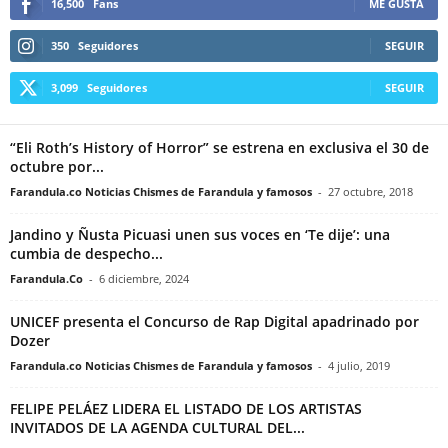
16,500
Fans
ME GUSTA
350
Seguidores
SEGUIR
3,099
Seguidores
SEGUIR
“Eli Roth’s History of Horror” se estrena en exclusiva el 30 de
octubre por...
Farandula.co Noticias Chismes de Farandula y famosos
-
27 octubre, 2018
Jandino y Ñusta Picuasi unen sus voces en ‘Te dije’: una
cumbia de despecho...
Farandula.Co
-
6 diciembre, 2024
UNICEF presenta el Concurso de Rap Digital apadrinado por
Dozer
Farandula.co Noticias Chismes de Farandula y famosos
-
4 julio, 2019
FELIPE PELÁEZ LIDERA EL LISTADO DE LOS ARTISTAS
INVITADOS DE LA AGENDA CULTURAL DEL...