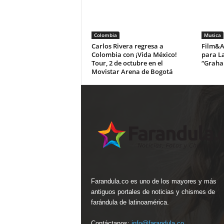
Colombia
Musica
Carlos Rivera regresa a
Film&Ar
Colombia con ¡Vida México!
para La
Tour, 2 de octubre en el
“Graha
Movistar Arena de Bogotá
Farandula.co es uno de los mayores y más
antiguos portales de noticias y chismes de
farándula de latinoamérica.
Contáctanos:
info@farandula.co