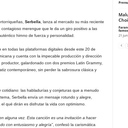
Prensa
Malu
Choi
ertorriqueñas,
Serbella
, lanza al mercado su más reciente
Faran
 contagioso merengue que le da un giro positivo a las
famos
21 jun
 auténtico himno de fuerza y personalidad.
e en todas las plataformas digitales desde este 20 de
icana y cuenta con la impecable producción y dirección
 productor, galardonado con dos premios Latin Grammy,
atiz contemporáneo, sin perder la sabrosura clásica y
cotidiano: las habladurías y conjeturas que a menudo
e tema, Serbella envía un mensaje rotundo y alegre,
l qué dirán es disfrutar la vida con optimismo.
n alguna vez. Esta canción es una invitación a hacer
ndo con entusiasmo y alegría”
, confesó la carismática