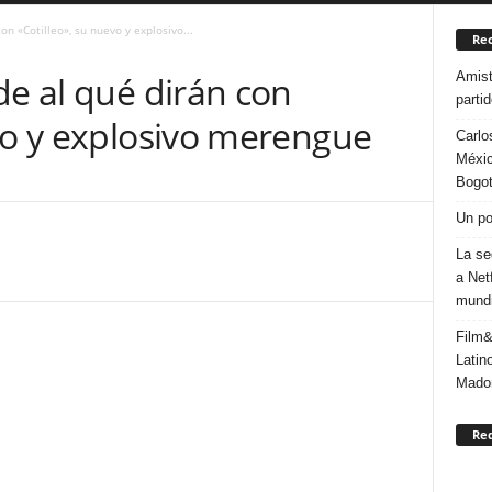
on «Cotilleo», su nuevo y explosivo...
Rec
Amist
de al qué dirán con
parti
vo y explosivo merengue
Carlo
Méxic
Bogo
Un po
La se
a Net
mundi
Film&
Latin
Mado
Re