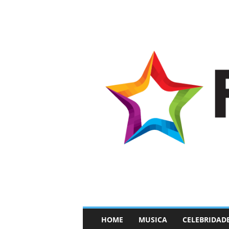
–
HOME
MUSICA
CELEBRIDAD
F