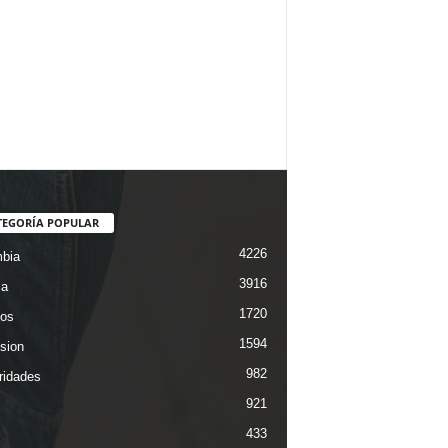
TEGORÍA POPULAR
4226
bia
3916
ca
1720
os
1594
ision
982
ridades
921
433