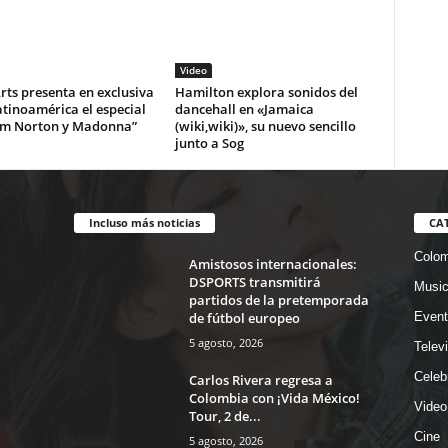
Video
ts presenta en exclusiva
Hamilton explora sonidos del
tinoamérica el especial
dancehall en «Jamaica
m Norton y Madonna”
(wiki,wiki)», su nuevo sencillo
junto a Sog
Incluso más noticias
CA
Colom
Amistosos internacionales:
DSPORTS transmitirá
Musi
partidos de la pretemporada
de fútbol europeo
Event
5 agosto, 2026
Telev
Celeb
Carlos Rivera regresa a
Colombia con ¡Vida México!
Video
Tour, 2 de...
Cine
5 agosto, 2026