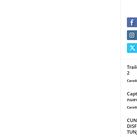
Trai
2
Carol
Capt
nuev
Carol
CUN
DIS
TUNJ