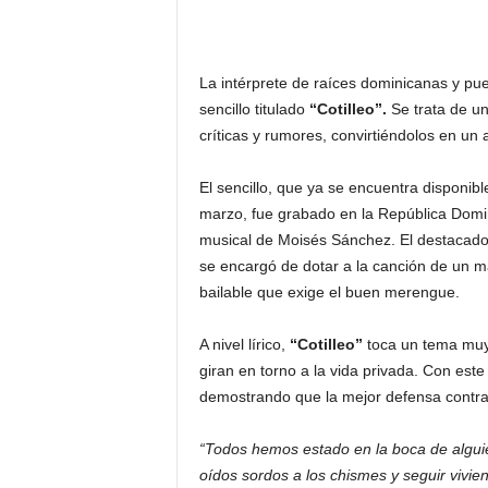
La intérprete de raíces dominicanas y pu
sencillo titulado
“Cotilleo”.
Se trata de un
críticas y rumores, convirtiéndolos en un
El sencillo, que ya se encuentra disponibl
marzo, fue grabado en la República Domin
musical de Moisés Sánchez. El destacado
se encargó de dotar a la canción de un m
bailable que exige el buen merengue.
A nivel lírico,
“Cotilleo”
toca un tema muy 
giran en torno a la vida privada. Con est
demostrando que la mejor defensa contra e
“Todos hemos estado en la boca de alguie
oídos sordos a los chismes y seguir vivie