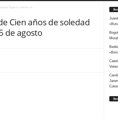
edad llegará a Netflix el...
Rec
Juani
de Cien años de soledad
«Buru
l 5 de agosto
Bogot
Morat
Beéle
«Boro
Cater
Velan
Carol
Jaram
Colo
Re