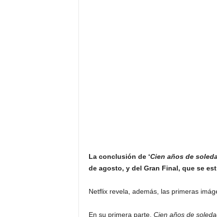
F
a
m
o
s
o
s
La conclusión de ‘
Cien años de soleda
de agosto, y del Gran Final, que se es
Netflix revela, además, las primeras imá
En su primera parte,
Cien años de soleda