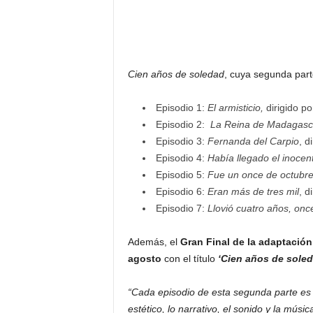
Cien años de soledad
, cuya segunda par
Episodio 1:
El armisticio,
dirigido p
Episodio 2:
La Reina de Madagasc
Episodio 3:
Fernanda del Carpio
, d
Episodio 4:
Había llegado el inocent
Episodio 5:
Fue un once de octubr
Episodio 6:
Eran más de tres mil
, d
Episodio 7:
Llovió cuatro años, onc
Además, el
Gran Final de la adaptación
agosto
con el título
‘Cien años de sole
“Cada episodio de esta segunda parte es c
estético, lo narrativo, el sonido y la mús