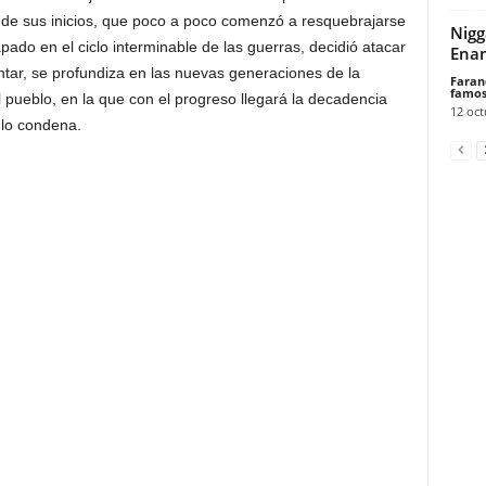
a de sus inicios, que poco a poco comenzó a resquebrajarse
Nigg
pado en el ciclo interminable de las guerras, decidió atacar
Enam
tar, se profundiza en las nuevas generaciones de la
Faran
famos
l pueblo, en la que con el progreso llegará la decadencia
12 oct
e lo condena.