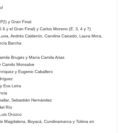
ad
(P2) y Gran Final.
5 6 y el Gran Final) y Carlos Moreno (E. 3, 4 y 7)
 Luna, Andrés Calderón, Carolina Caicedo, Laura Mora,
rcía Barcha
Camila Brugés y María Camila Arias
 Camilo Monsalve
nríquez y Eugenio Caballero
dríguez
y Eva Leira
ncia
ballar, Sebastián Hernández
del Río
Luis Orozco
e Magdalena, Boyacá, Cundinamarca y Tolima en