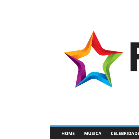
–
HOME
MUSICA
CELEBRIDAD
F