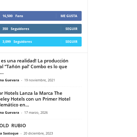
16,500
Fans
ME GUSTA
350
Seguidores
SEGUIR
3,099
Seguidores
SEGUIR
 es una realidad! La producción
tal “Tañón pal’ Combo es lo que
..
ina Guevara
-
19 noviembre, 2021
r Hotels Lanza la Marca The
eley Hotels con un Primer Hotel
emático en...
ina Guevara
-
17 marzo, 2026
OLD RUBIO
a Sastoque
-
20 diciembre, 2023