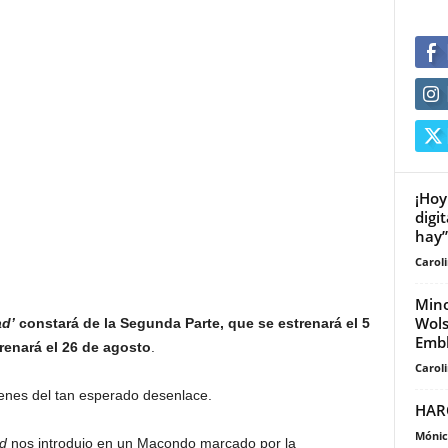
¡Hoy
digi
hay”.
Carol
Mino
Wols
d’
constará de la Segunda Parte, que se estrenará el 5
Embl
trenará el 26 de agosto
.
Carol
genes del tan esperado desenlace.
HAR
Mónic
d
nos introdujo en un Macondo marcado por la