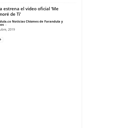
a estrena el video oficial ‘Me
oré de Ti’
dula.co Noticias Chismes de Farandula y
os
-
ubre, 2019