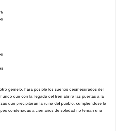
rá
os
os
es
 otro gemelo, hará posible los sueños desmesurados del
undo que con la llegada del tren abrirá las puertas a la
as que precipitarán la ruina del pueblo, cumpliéndose la
irpes condenadas a cien años de soledad no tenían una