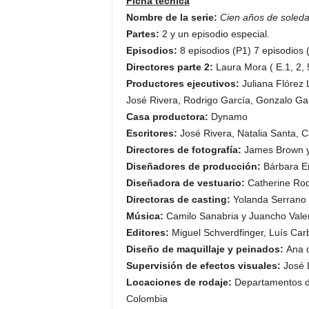
Ficha técnica
Nombre de la serie:
Cien años de soled
Partes:
2 y un episodio especial.
Episodios:
8 episodios (P1) 7 episodios 
Directores parte 2:
Laura Mora ( E.1, 2, 
Productores ejecutivos:
Juliana Flórez
José Rivera, Rodrigo García, Gonzalo Ga
Casa productora:
Dynamo
Escritores:
José Rivera, Natalia Santa, 
Directores de fotografía:
James Brown y
Diseñadores de producción:
Bárbara E
Diseñadora de vestuario:
Catherine Ro
Directoras de casting:
Yolanda Serrano 
Música:
Camilo Sanabria y Juancho Vale
Editores:
Miguel Schverdfinger, Luís Car
Diseño de maquillaje y peinados:
Ana 
Supervisión de efectos visuales:
José 
Locaciones de rodaje:
Departamentos d
Colombia