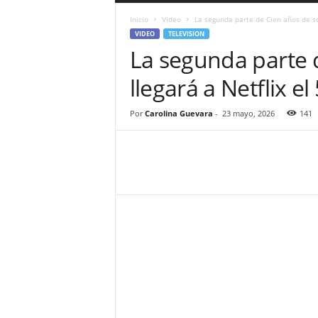
a
Inicio
Video
La segunda parte de Cien años de sol
r
VIDEO
TELEVISION
a
La segunda parte 
n
d
llegará a Netflix e
u
l
a
Por
Carolina Guevara
-
23 mayo, 2026
141
.
C
O
N
o
t
i
c
i
a
s
d
e