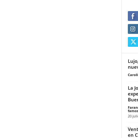
Lujo
nuev
Carol
La J
expe
Buen
Faran
famos
20 jul
Vent
en C