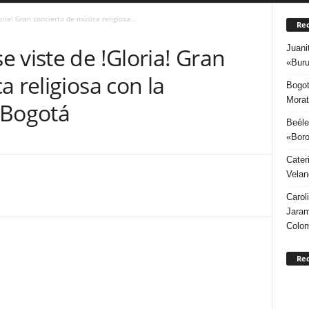
ria! Gran concierto de música religiosa...
Rec
Juani
 viste de !Gloria! Gran
«Buru
a religiosa con la
Bogot
Morat
 Bogotá
Beéle
«Boro
Cater
Velan
Carol
Jaram
Colo
Re