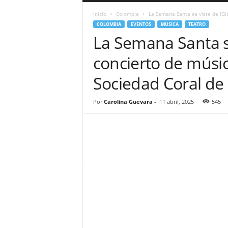
a
Inicio
Colombia
La Semana Santa se viste de !Glo
r
COLOMBIA
EVENTOS
MUSICA
TEATRO
a
La Semana Santa se
n
d
concierto de músic
u
l
Sociedad Coral de
a
.
C
Por
Carolina Guevara
-
11 abril, 2025
545
O
N
o
t
i
c
i
a
s
d
e