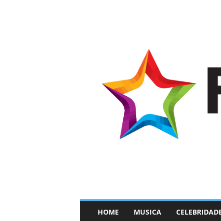
–
HOME
MUSICA
CELEBRIDAD
F