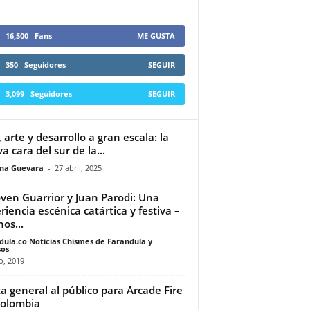
16,500
Fans
ME GUSTA
350
Seguidores
SEGUIR
3,099
Seguidores
SEGUIR
, arte y desarrollo a gran escala: la
a cara del sur de la...
ina Guevara
-
27 abril, 2025
oven Guarrior y Juan Parodi: Una
riencia escénica catártica y festiva –
os...
dula.co Noticias Chismes de Farandula y
os
-
io, 2019
a general al público para Arcade Fire
olombia