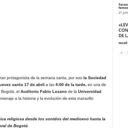
Faran
famos
21 jul
«LE
CON
DE 
mcoll
 gran protagonista de la semana santa, por eso
la Sociedad
ueves santo 17 de abril
a las
4:00 de la tarde,
en una de
 Bogotá, el
Auditorio Fabio Lozano
de la
Universidad
enaje a la historia y la evolución de esta maravillo
sica religiosa desde los sonidos del medioevo hasta la
oral de Bogotá