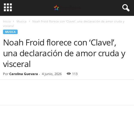
Inicio
Musica
Noah Froid florece con ‘Clavel’, una declaración de amor cruda y
visceral
MUSICA
Noah Froid florece con ‘Clavel’,
una declaración de amor cruda y
visceral
Por
Carolina Guevara
-
4 junio, 2026
113