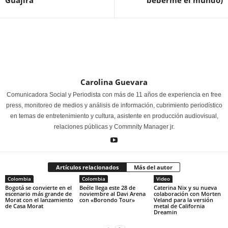
Carolina Guevara
Comunicadora Social y Periodista con más de 11 años de experiencia en free
press, monitoreo de medios y análisis de información, cubrimiento periodístico
en temas de entretenimiento y cultura, asistente en producción audiovisual,
relaciones públicas y Commnity Manager jr.
Artículos relacionados
Más del autor
Colombia
Colombia
Video
Bogotá se convierte en el
Beéle llega este 28 de
Caterina Nix y su nueva
escenario más grande de
noviembre al Davi Arena
colaboración con Morten
Morat con el lanzamiento
con «Borondo Tour»
Veland para la versión
de Casa Morat
metal de California
Dreamin