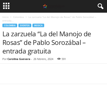
Inicio
Colombia
La zarzuela “La del Manojo de Rosas” de Pablo Sorozábal –
entrada...
COLOMBIA
EVENTOS
MUSICA
La zarzuela “La del Manojo de
Rosas” de Pablo Sorozábal –
entrada gratuita
Por
Carolina Guevara
-
26 febrero, 2024
591